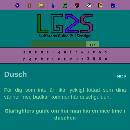
a
b
c
d
e
f
g
h
i
j
k
l
m
n
o
p
q
r
s
t
u
v
w
x
y
z
å
ä
ö
#
Dusch
Hobby
För dig som inte är lika lyckligt lottad som dina
vänner med badkar kommer här duschguiden.
Starfighters guide om hur man har en nice time i
duschen