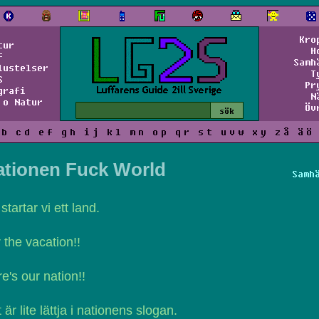
Kro
tur
H
f
Samh
lustelser
T
S
Pr
grafi
N
 o Natur
Öv
b
c
d
e
f
g
h
i
j
k
l
m
n
o
p
q
r
s
t
u
v
w
x
y
z
å
ä
ö
ationen Fuck World
Samh
startar vi ett land.
 the vacation!!
e's our nation!!
 är lite lättja i nationens slogan.