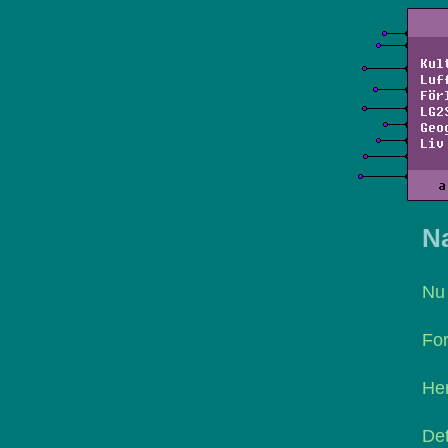
Kul
Luf
För
LG2
Geo
Liv
a
N
Nu 
For
Her
Det