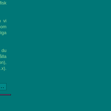
fisk
 vi
 om
iga
r du
lla
n),
.x).
a..