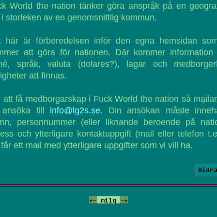
k World the nation tänker göra anspråk på en geogra
 i storleken av en genomsnittlig kommun.
t här är förberedelsen inför den egna hemsidan som
mmer att göra för nationen. Där kommer information
mé, språk, valuta (dolares?), lagar och medborgerl
tigheter att finnas.
 att få medborgarskap i Fuck World the nation så maila
 ansöka till
info@lg2s.se
. Din ansökan måste innehå
mn, personnummer (eller liknande beroende på natio
ess och ytterligare kontaktuppgift (mail eller telefon t.e
får ett mail med ytterligare uppgifter som vi vill ha.
Bidr
<-
milq
->