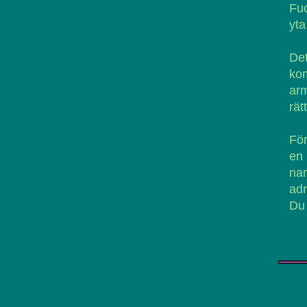
Fuc
yta
De
ko
ar
rät
För
en
na
adr
Du 