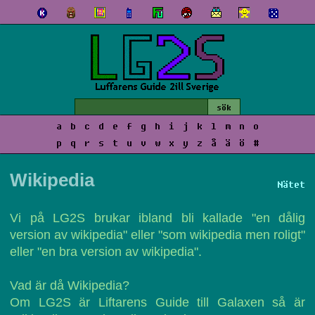
a
b
c
d
e
f
g
h
i
j
k
l
m
n
o
p
q
r
s
t
u
v
w
x
y
z
å
ä
ö
#
Wikipedia
Nätet
Vi på LG2S brukar ibland bli kallade "en dålig
version av wikipedia" eller "som wikipedia men roligt"
eller "en bra version av wikipedia".
Vad är då Wikipedia?
Om LG2S är Liftarens Guide till Galaxen så är