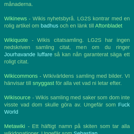
månaderna.
Wikinews
- Wikis nyhetsbyrå. LG2S kontrar med en
rolig artikel om
badhus
och en länk till
Aftonbladet
Wikiquote
- Wikis citatsamling. LG2S har ingen
nedskriven samling citat, men om du ringer
Jourhavande luffare
så kan nån garanterat säga ett
roligt citat.
Wikicommons
- WIkivärldens samling med bilder. VI
hänvisar till
snyggast
för alla vet vad ni letar efter.
Wikisource
- Wikis samling med saker som dom inte
visste vad dom skulle göra av. Ungefär som
Fuck
World
Metawiki
- Ett häftigt namn på skiten som tar alla
wikidonationer. Ungefär som
Sebastian
.