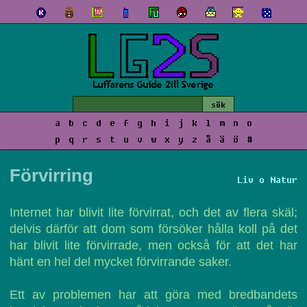
a
b
c
d
e
f
g
h
i
j
k
l
m
n
o
p
q
r
s
t
u
v
w
x
y
z
å
ä
ö
#
Förvirring
Liv o Natur
Internet har blivit lite förvirrat, och det av flera skäl;
delvis därför att dom som försöker hålla koll på det
har blivit lite förvirrade, men också för att det har
hänt en hel del mycket förvirrande saker.
Ett av problemen har att göra med bredbandets