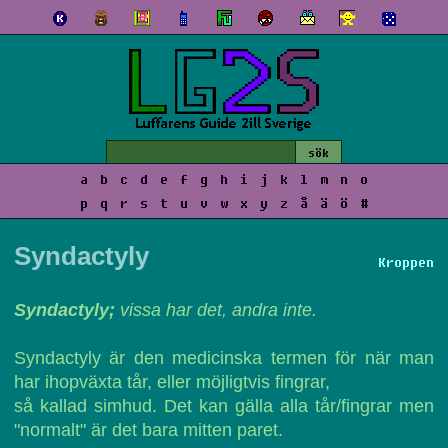
a
b
c
d
e
f
g
h
i
j
k
l
m
n
o
p
q
r
s
t
u
v
w
x
y
z
å
ä
ö
#
Syndactyly
Kroppen
Syndactyly;
vissa har det, andra inte.
Syndactyly är den medicinska termen för när man
har ihopväxta tår, eller möjligtvis fingrar,
så kallad simhud. Det kan gälla alla tår/fingrar men
"normalt" är det bara mitten paret.