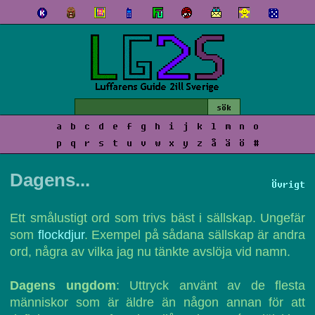
a
b
c
d
e
f
g
h
i
j
k
l
m
n
o
p
q
r
s
t
u
v
w
x
y
z
å
ä
ö
#
Dagens...
Övrigt
Ett smålustigt ord som trivs bäst i sällskap. Ungefär
som
flockdjur
. Exempel på sådana sällskap är andra
ord, några av vilka jag nu tänkte avslöja vid namn.
Dagens ungdom
: Uttryck använt av de flesta
människor som är äldre än någon annan för att