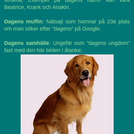
strukna. Exempel på dagens namn kan vara
Beatrice, Krank och Anakin.
Dagens muffin
: Nätsajt som hamnar på 23e plats
om man söker efter "dagens" på Google.
Dagens samhälle
: Ungefär som "dagens ungdom"
fast med den här bilden i åtanke;