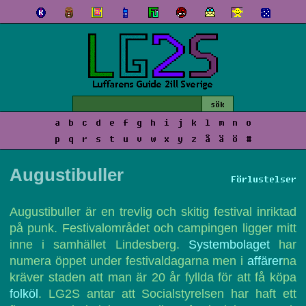
a
b
c
d
e
f
g
h
i
j
k
l
m
n
o
p
q
r
s
t
u
v
w
x
y
z
å
ä
ö
#
Augustibuller
Förlustelser
Augustibuller är en trevlig och skitig festival inriktad
på punk. Festivalområdet och campingen ligger mitt
inne i samhället Lindesberg.
Systembolaget
har
numera öppet under festivaldagarna men i
affärer
na
kräver staden att man är 20 år fyllda för att få köpa
folköl
. LG2S antar att Socialstyrelsen har haft ett