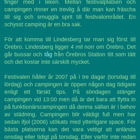
finger med i leken. Mellan festivalplatsen och
campingen rinner en trevlig å där man kan fräscha
till sig och smuggla sprit till festivalområdet. En
schysst camping är en bra sak.
För att komma till Lindesberg tar man sig först till
Örebro. Lindesberg ligger 4 mil norr om Örebro. Det
går bussar och
tåg
från Örebros Station titt som tätt
och det kostar inte särskilt mycket.
Festivalen håller år 2007 på i tre dagar (torsdag till
lördag) och campingen är öppen någon dag tidigare
enligt ett färskt tips. På söndagen stänger
campingen vid 13:00 men då är det bara att flytta in
på funktionärscampingen då denna sällan är i behov
av städning. Campingen blir väldigt full men har
sedan ifjol (2006) utökats med ytterligare space. För
bästa platserna kan det vara vettigt att anlända
onsdag eller tidigt på torsdag. Eller varför inte redan