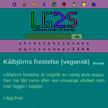
a
b
c
d
e
f
g
h
i
j
k
l
m
n
o
p
q
r
s
t
u
v
w
x
y
z
å
ä
ö
#
Kålbjörns frestelse (vegansk)
Recept
Kålbjörns frestelse är ungefär en vanlig jävla soppa.
Den har fått namn efter den smaskiga vitkålen som
man lägger i soppan.
Lägg ihop: