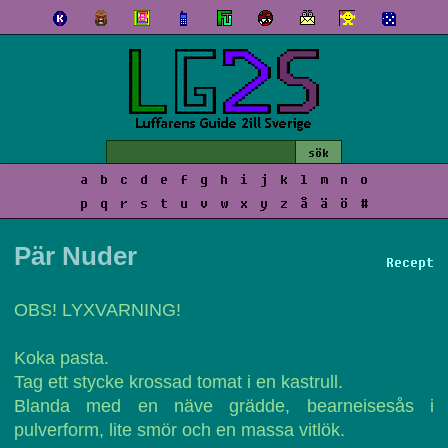
a
b
c
d
e
f
g
h
i
j
k
l
m
n
o
p
q
r
s
t
u
v
w
x
y
z
å
ä
ö
#
Pär Nuder
Recept
OBS! LYXVARNING!
Koka pasta.
Tag ett stycke krossad tomat i en kastrull.
Blanda med en näve grädde, bearneisesås i
pulverform, lite smör och en massa vitlök.