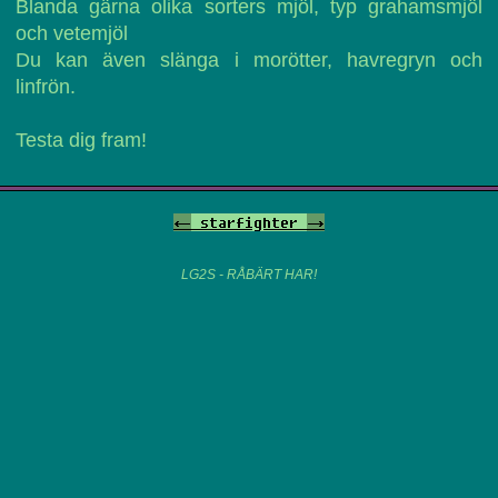
Blanda gärna olika sorters mjöl, typ grahamsmjöl
och vetemjöl
Du kan även slänga i morötter, havregryn och
linfrön.
Testa dig fram!
<-
starfighter
->
LG2S - RÅBÄRT HAR!