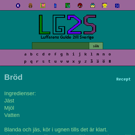
a
b
c
d
e
f
g
h
i
j
k
l
m
n
o
p
q
r
s
t
u
v
w
x
y
z
å
ä
ö
#
Bröd
Recept
Ingredienser:
Jäst
Mjöl
Vatten
Blanda och jäs, kör i ugnen tills det är klart.