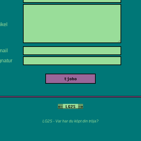
ikel
mail
gnatur
<-
LG2S
->
LG2S - Var har du köpt din tröja?