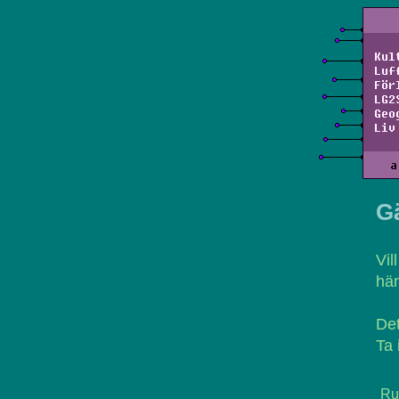
Kul
Luf
För
LG2
Geo
Liv
a
Gä
Vil
hän
Det
Ta 
Ru