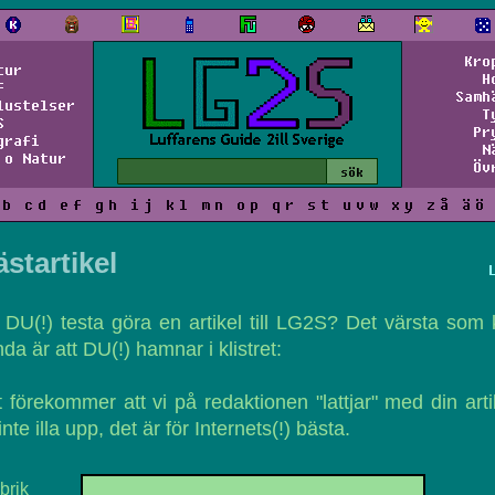
Kro
tur
H
f
Samh
lustelser
T
S
Pr
grafi
N
 o Natur
Öv
b
c
d
e
f
g
h
i
j
k
l
m
n
o
p
q
r
s
t
u
v
w
x
y
z
å
ä
ö
startikel
l DU(!) testa göra en artikel till LG2S? Det värsta som
da är att DU(!) hamnar i klistret:
 förekommer att vi på redaktionen "lattjar" med din arti
inte illa upp, det är för
Internet
s(!) bästa.
brik