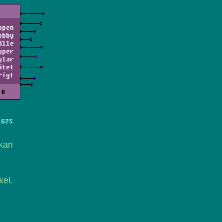
ppen
obby
älle
yper
ylar
ätet
rigt
#
LG2S
 kan
kel.