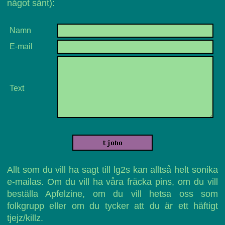
något sånt):
Namn
E-mail
Text
Allt som du vill ha sagt till lg2s kan alltså helt sonika
e-mailas. Om du vill ha våra fräcka pins, om du vill
beställa Apfelzine, om du vill hetsa oss som
folkgrupp eller om du tycker att du är ett häftigt
tjejz/killz.