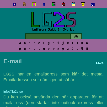
a
b
c
d
e
f
g
h
i
j
k
l
m
n
o
p
q
r
s
t
u
v
w
x
y
z
å
ä
ö
#
E-mail
LG2S
LG2S har en emailadress som klår det mesta.
Emailadressen ser nämligen ut såhär:
info@lg2s.se
Du kan också använda den här apparaten för att
maila oss (den startar inte outlook express eller