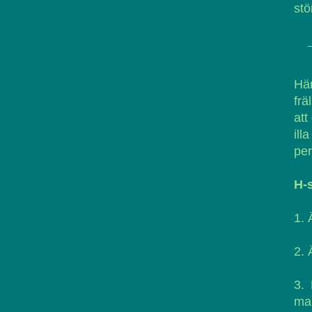
stö
Hä
frä
att
ill
per
H-
1.
2. 
3. 
man