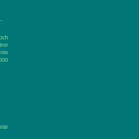
och
tror
Inte
 000
 när