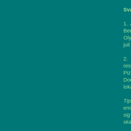
Sv
1. 
Ber
Oly
jul
2.
res
Piz
Doc
lok
Tip
end
sig
ska