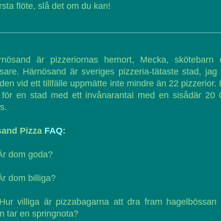
rsta flöte, slå det om du kan!
rnösand är pizzeriornas hemort, Mecka, skötebarn 
lsare. Härnösand är sveriges pizzeria-tätaste stad, jag 
 den vid ett tillfälle uppmätte inte mindre än 22 pizzerior. 
a för en stad med ett invånarantal med en sisådär 20
s.
sand Pizza
FAQ
:
 Är dom goda?
Är dom billiga?
Hur villiga är pizzabagarna att dra fram hagelbössan
 tar en springnota?