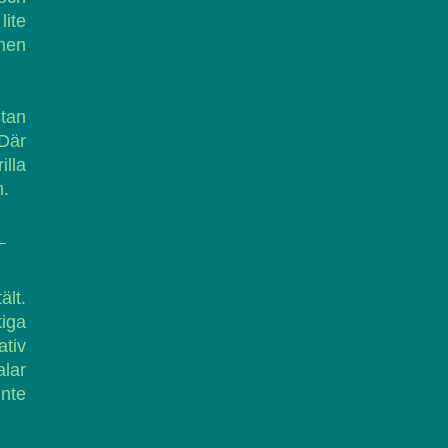
lite
 men
stan
Där
lla
n.
ält.
kiga
ativ
lar
inte