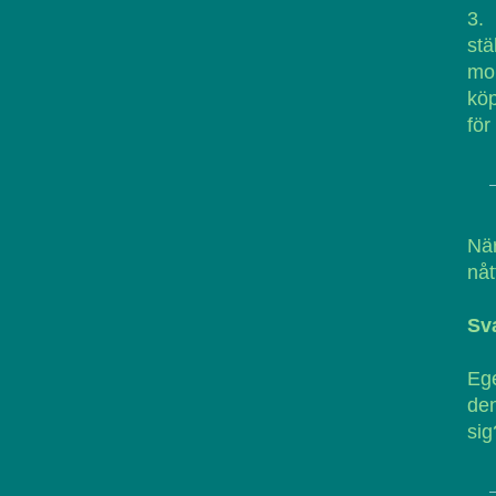
3. 
stä
mor
köp
för
När
nåt
Sv
Ege
de
sig