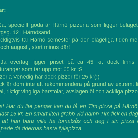
ar:
Ja, speciellt goda är Härnö pizzeria som ligger beläge
gsg. 12 i Härnösand.
ckligtvis tar Härnö semester på den olägeliga tiden me
i och augusti, stort minus där!
 Ja överlag ligger priset på ca 45 kr, dock finns 
turanger som tar upp mot 65 kr :S
zeria Venedig har dock pizzor för 25 kr(!)
k är dom inte att rekommendera på grund av extremt l
al, riktigt vingliga barstolar, avslagen öl och äckliga pizzo
s! Har du lite pengar kan du få en Tim-pizza på Härnö
ast 15 kr. En smart liten grabb vid namn Tim fick en dag
 att han bara ville ha tomatsås och deg i sin pizza
pade då tidernas bästa fyllepizza