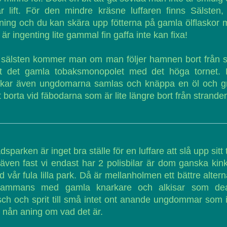
ar lift. För den mindre kräsne luffaren finns Sälsten, 
ning och du kan skära upp fötterna på gamla ölflaskor
 är ingenting lite gammal fin gaffa inte kan fixa!
l sälsten kommer man om man följer hamnen bort från 
t det gamla tobaksmonopolet med det höga tornet. 
ukar även ungdomarna samlas och knäppa en öl och gri
et borta vid fäbodarna som är lite längre bort från strande
dsparken är inget bra ställe för en luffare att slå upp sitt t
även fast vi endast har 2 polisbilar är dom ganska kin
 vår fula lilla park. Då är mellanholmen ett bättre altern
llsammans med gamla knarkare och alkisar som dea
ch och sprit till små intet ont anande ungdommar som 
 nån aning om vad det är.