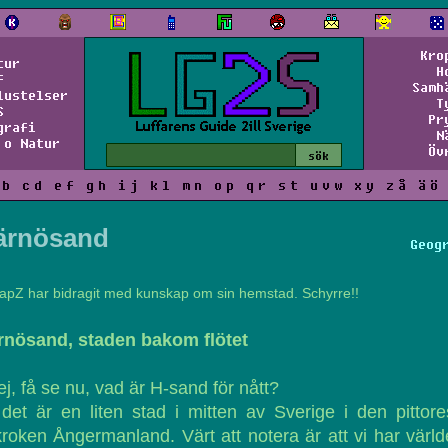
Kro
tur
H
f
Samh
lustelser
T
S
Pr
grafi
N
 o Natur
Öv
b
c
d
e
f
g
h
i
j
k
l
m
n
o
p
q
r
s
t
u
v
w
x
y
z
å
ä
ö
ärnösand
Geog
apZ har bidragit med kunskap om sin hemstad. Schyrre!!
rnösand, staden bakom flötet
j, få se nu, vad är H-sand för nått?
det är en liten stad i mitten av Sverige i den pittor
roken Ångermanland. Värt att notera är att vi har värl