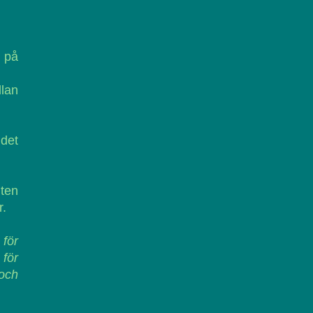
t på
llan
det
iten
r.
 för
 för
 och