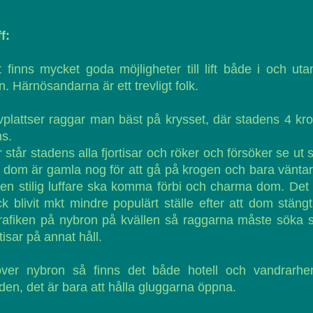
f:
 finns mycket goda möjligheter till lift både i och uta
n. Härnösandarna är ett trevligt folk.
plattser raggar man bäst på krysset, där stadens 4 kr
ns.
 står stadens alla fjortisar och röker och försöker se ut
dom är gamla nog för att gå på krogen och bara vänta
 en stilig luffare ska komma förbi och charma dom. Det
k blivit mkt mindre populärt ställe efter att dom stäng
trafiken på nybron på kvällen så raggarna måste söka 
rtisar på annat håll.
över nybron så finns det både hotell och vandrarhe
den, det är bara att hålla gluggarna öppna.