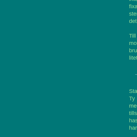
fix
ste
det
Til
mo
br
lit
Sta
Ty 
med
ti
has
har