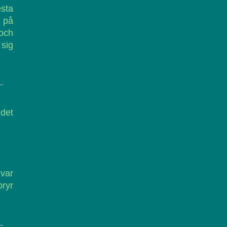
esta
4 på
 och
 sig
 det
 var
ryr