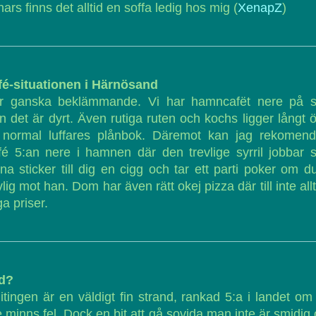
ars finns det alltid en soffa ledig hos mig (
XenapZ
)
fé-situationen i Härnösand
.är ganska beklämmande. Vi har hamncafët nere på s
 det är dyrt. Även rutiga ruten och kochs ligger långt 
 normal luffares plånbok. Däremot kan jag rekomend
é 5:an nere i hamnen där den trevlige syrril jobbar
na sticker till dig en cigg och tar ett parti poker om d
vlig mot han. Dom har även rätt okej pizza där till inte allt
a priser.
d?
tingen är en väldigt fin strand, rankad 5:a i landet om
e minns fel. Dock en bit att gå sovida man inte är smidig