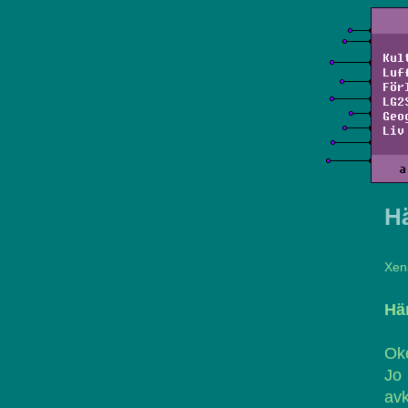
Kul
Luf
För
LG2
Geo
Liv
a
H
Xen
Hä
Oke
Jo 
avk