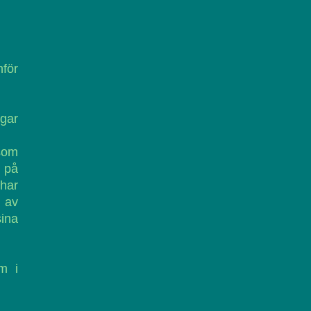
nför
ogar
 som
r på
 har
t av
sina
m i