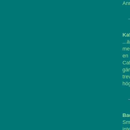
Ann
Ka
..
men
en
Caf
gär
tre
hög
Ba
Smi
int