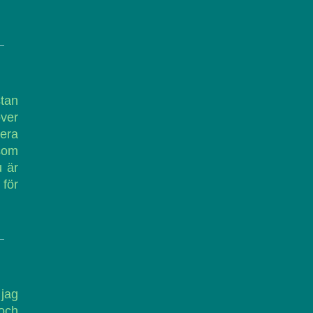
tan
över
era
 som
u är
 för
 jag
 och