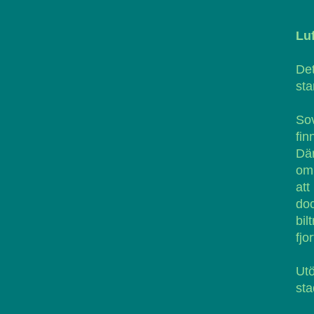
Luf
Det
sta
Sov
fin
Där
om 
att
doc
bil
fjo
Ut
sta