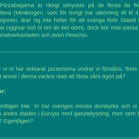
Pizzabagarna är riktigt schyssta på de flesta de fl
llena (Minikrogen, som för övrigt har utkörning till kl 
gonen, drar sig inte heller för att svänga förbi Statoil
a ciggisar och öl om du ber dom), dock bör man passa
 matverkastaden och även Pinochio.
 vi ni har avklarat pizzeriorna undrar vi förståss, finns
t annat i denna vackra stad att fästa våra ögon på?
ar:
ntligen inte. Vi har sveriges minsta domkyrka och vi
n andra staden i Europa med gatubelysning, men vem b
? Egentligen?