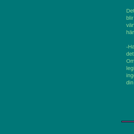
Det
bl
vä
här
-Ha
det
Om 
le
ing
din