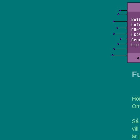
Kul
Luf
För
LG2
Geo
Liv
a
F
Hö
Om 
Så 
vil
är 