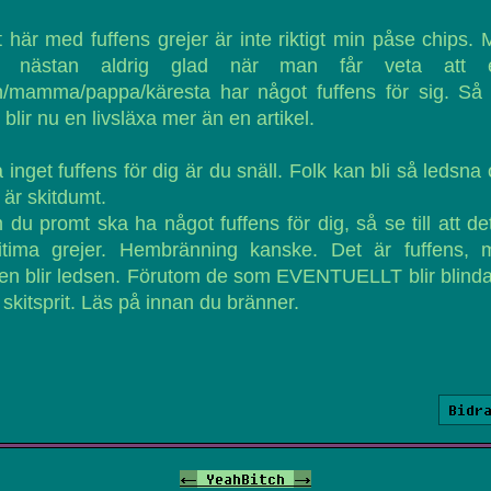
 här med fuffens grejer är inte riktigt min påse chips.
ir nästan aldrig glad när man får veta att 
n/mamma/pappa/käresta har något fuffens för sig. Så 
 blir nu en livsläxa mer än en artikel.
 inget fuffens för dig är du snäll. Folk kan bli så ledsna
 är skitdumt.
du promt ska ha något fuffens för dig, så se till att de
gitima grejer. Hembränning kanske. Det är fuffens, 
en blir ledsen. Förutom de som EVENTUELLT blir blind
 skitsprit. Läs på innan du bränner.
Bidr
<-
YeahBitch
->