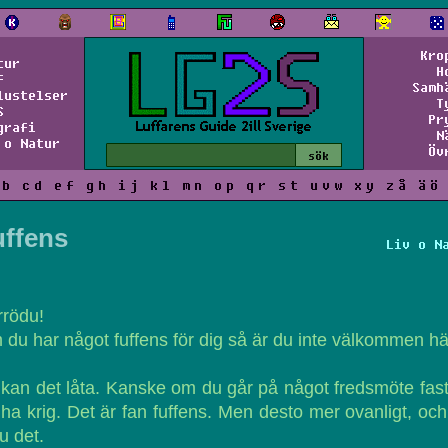
Kro
tur
H
f
Samh
lustelser
T
S
Pr
grafi
N
 o Natur
Öv
b
c
d
e
f
g
h
i
j
k
l
m
n
o
p
q
r
s
t
u
v
w
x
y
z
å
ä
ö
uffens
Liv o N
rrödu!
du har något fuffens för dig så är du inte välkommen hä
kan det låta. Kanske om du går på något fredsmöte fas
l ha krig. Det är fan fuffens. Men desto mer ovanligt, och
ju det.