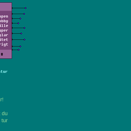
ppen
obby
älle
yper
ylar
ätet
rigt
#
atur
r!
t du
 tur