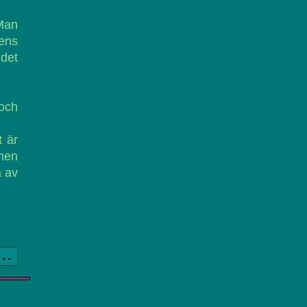
 Man
ens
det
 och
t är
men
a av
a..