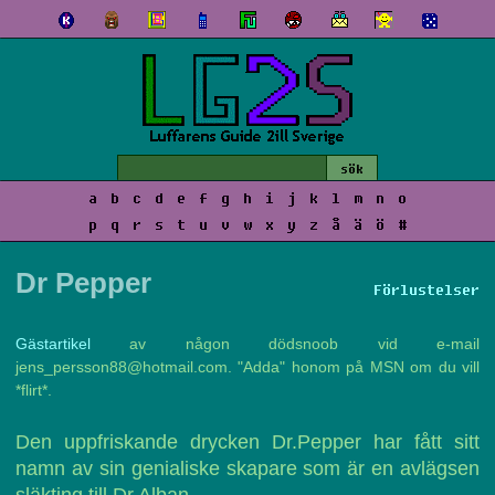
a
b
c
d
e
f
g
h
i
j
k
l
m
n
o
p
q
r
s
t
u
v
w
x
y
z
å
ä
ö
#
Dr Pepper
Förlustelser
Gästartikel
av någon dödsnoob vid e-mail
jens_persson88@hotmail.com. "Adda" honom på MSN om du vill
*flirt*.
Den uppfriskande drycken Dr.Pepper har fått sitt
namn av sin genialiske skapare som är en avlägsen