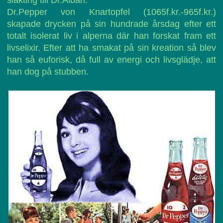
släkting till Dr.Alban.
Dr.Pepper von Knartopfel (1065f.kr.-965f.kr.)
skapade drycken på sin hundrade årsdag efter ett
totalt isolerat liv i alperna där han forskat fram ett
livselixir. Efter att ha smakat på sin kreation så blev
han så euforisk, då full av energi och livsglädje, att
han dog på stubben.