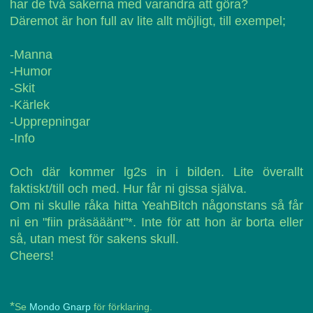
har de två sakerna med varandra att göra?
Däremot är hon full av lite allt möjligt, till exempel;
-Manna
-Humor
-Skit
-Kärlek
-Upprepningar
-Info
Och där kommer lg2s in i bilden. Lite överallt
faktiskt/till och med. Hur får ni gissa själva.
Om ni skulle råka hitta YeahBitch någonstans så får
ni en "fiin präsääänt"*. Inte för att hon är borta eller
så, utan mest för sakens skull.
Cheers!
*
Se
Mondo Gnarp
för förklaring.