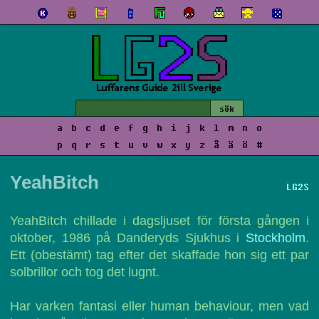
a
b
c
d
e
f
g
h
i
j
k
l
m
n
o
p
q
r
s
t
u
v
w
x
y
z
å
ä
ö
#
YeahBitch
LG2S
YeahBitch chillade i dagsljuset för första gången i
oktober, 1986 på Danderyds Sjukhus i
Stockholm
.
Ett (obestämt) tag efter det skaffade hon sig ett par
solbrillor och tog det lugnt.
Har varken fantasi eller human behaviour, men vad