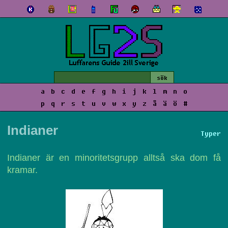
a
b
c
d
e
f
g
h
i
j
k
l
m
n
o
p
q
r
s
t
u
v
w
x
y
z
å
ä
ö
#
Indianer
Typer
Indianer är en minoritetsgrupp alltså ska dom få
kramar.