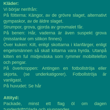
Kläder:
Vi börjar nerifrån:
På fötterna: Kängor, av de grövre slaget, alternativt
gympaskor, av de äldre slaget.
Strumpor, grova, gjorda av grovmalet får.
På benen: Hår, vaderna är även suspekt grova
(misstankar om silikon finnes)
Över kuken: Kilt, enligt skottarna i klanfärger, enligt
engelsmännen så skall kiltarna vara hyrda. Utanpå
kilten en ful midjeväska som rymmer mobiltelefon
och pengar.
På överkroppen: Antingen en fotbollströja eller
skjorta, (se underkatigorer). Fotbollströja är
vanligast.
På huvudet: Se hår
Attityd:
Packade, minst ett flag öl om dagen
*underdrift*Glada och sjungandes.