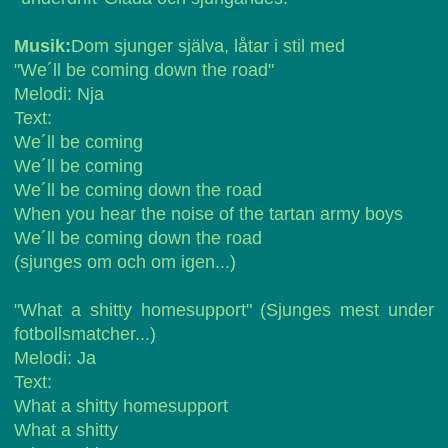
Musik:
Dom sjunger själva, låtar i stil med
"We´ll be coming down the road"
Melodi: Nja
Text:
We´ll be coming
We´ll be coming
We´ll be coming down the road
When you hear the noise of the tartan army boys
We´ll be coming down the road
(sjunges om och om igen...)
"What a shitty homesupport" (Sjunges mest under
fotbollsmatcher...)
Melodi: Ja
Text:
What a shitty homesupport
What a shitty