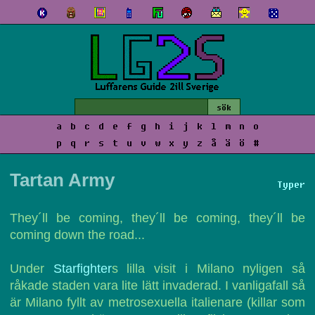
a
b
c
d
e
f
g
h
i
j
k
l
m
n
o
p
q
r
s
t
u
v
w
x
y
z
å
ä
ö
#
Tartan Army
Typer
They´ll be coming, they´ll be coming, they´ll be
coming down the road...
Under
Starfighter
s lilla visit i Milano nyligen så
råkade staden vara lite lätt invaderad. I vanligafall så
är Milano fyllt av metrosexuella italienare (killar som