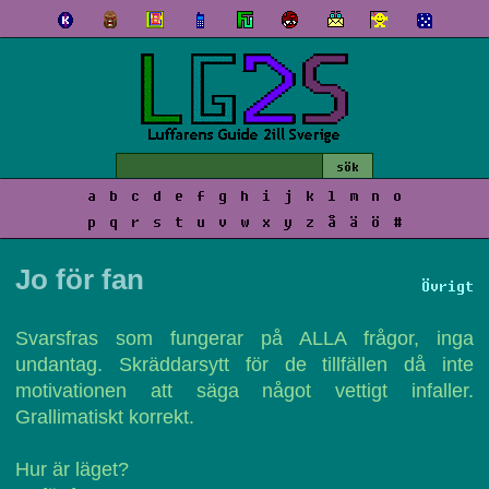
a
b
c
d
e
f
g
h
i
j
k
l
m
n
o
p
q
r
s
t
u
v
w
x
y
z
å
ä
ö
#
Jo för fan
Övrigt
Svarsfras som fungerar på ALLA frågor, inga
undantag. Skräddarsytt för de tillfällen då inte
motivationen att säga något vettigt infaller.
Grallimatiskt korrekt.
Hur är läget?