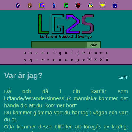
a
b
c
d
e
f
g
h
i
j
k
l
m
n
o
p
q
r
s
t
u
v
w
x
y
z
å
ä
ö
#
Var är jag?
Luff
Då och då i din karriär som
luffande/festande/sinnessjuk människa kommer det
hända dig att du "kommer bort"
Du kommer glömma vart du har tagit vägen och vart
du är.
Ofta kommer dessa tillfällen att föregås av kraftigt