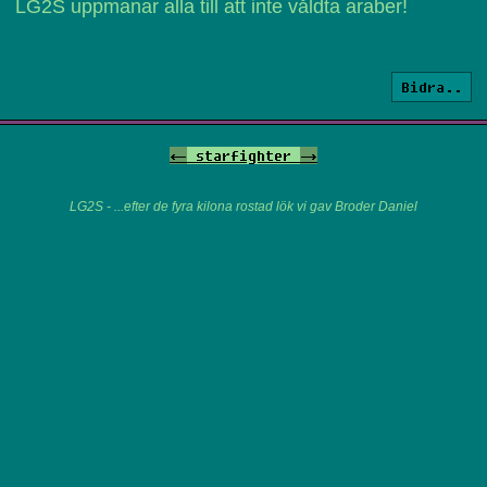
LG2S uppmanar alla till att inte våldta araber!
Bidra..
<-
starfighter
->
LG2S - ...efter de fyra kilona rostad lök vi gav Broder Daniel