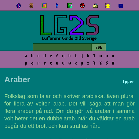
a
b
c
d
e
f
g
h
i
j
k
l
m
n
o
p
q
r
s
t
u
v
w
x
y
z
å
ä
ö
#
Araber
Typer
Folkslag som talar och skriver arabiska, även plural
för flera av volten arab. Det vill säga att man gör
flera araber på rad. Om du gör två araber i samma
volt heter det en dubbelarab. När du våldtar en arab
begår du ett brott och kan straffas hårt.