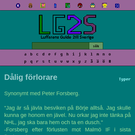
a
b
c
d
e
f
g
h
i
j
k
l
m
n
o
p
q
r
s
t
u
v
w
x
y
z
å
ä
ö
#
Dålig förlorare
Typer
Synonymt med Peter Forsberg.
"Jag är så jävla besviken på Börje alltså. Jag skulle
kunna ge honom en jävel. Nu orkar jag inte tänka på
NHL, jag ska bara hem och ta en dusch."
-Forsberg efter förlusten mot Malmö IF i sista