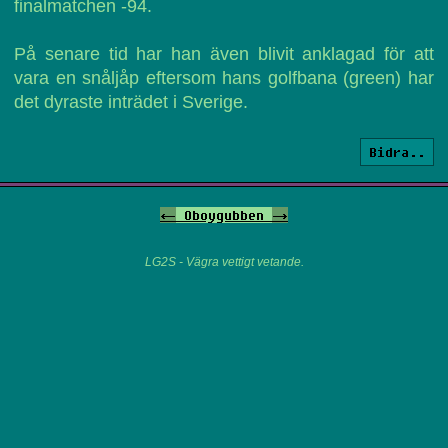
finalmatchen -94.
På senare tid har han även blivit anklagad för att
vara en snåljåp eftersom hans golfbana (green) har
det dyraste inträdet i Sverige.
Bidra..
<-
Oboygubben
->
LG2S - Vägra vettigt vetande.