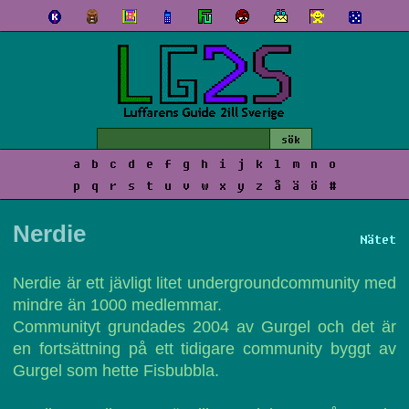
a
b
c
d
e
f
g
h
i
j
k
l
m
n
o
p
q
r
s
t
u
v
w
x
y
z
å
ä
ö
#
Nerdie
Nätet
Nerdie är ett jävligt litet undergroundcommunity med
mindre än 1000 medlemmar.
Communityt grundades 2004 av Gurgel och det är
en fortsättning på ett tidigare community byggt av
Gurgel som hette Fisbubbla.