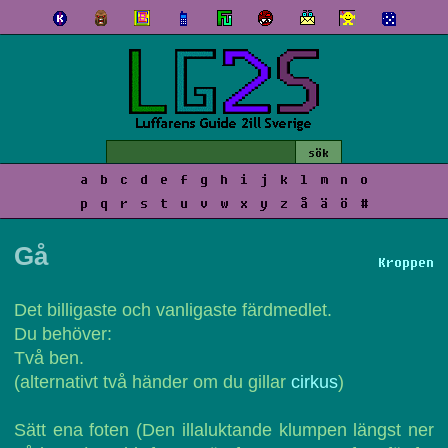
a
b
c
d
e
f
g
h
i
j
k
l
m
n
o
p
q
r
s
t
u
v
w
x
y
z
å
ä
ö
#
Gå
Kroppen
Det billigaste och vanligaste färdmedlet.
Du behöver:
Två ben.
(alternativt två händer om du gillar
cirkus
)
Sätt ena foten (Den illaluktande klumpen längst ner