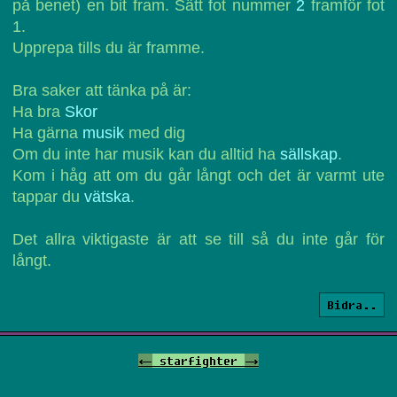
på benet) en bit fram. Sätt fot nummer
2
framför fot
1.
Upprepa tills du är framme.
Bra saker att tänka på är:
Ha bra
Skor
Ha gärna
musik
med dig
Om du inte har musik kan du alltid ha
sällskap
.
Kom i håg att om du går långt och det är varmt ute
tappar du
vätska
.
Det allra viktigaste är att se till så du inte går för
långt.
Bidra..
<-
starfighter
->