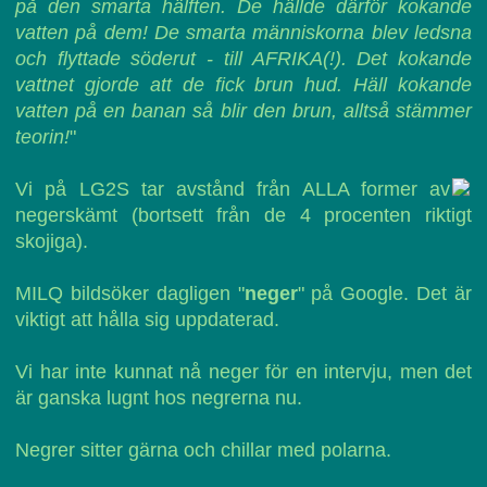
på den smarta hälften. De hällde därför kokande
vatten på dem! De smarta människorna blev ledsna
och flyttade söderut - till AFRIKA(!). Det kokande
vattnet gjorde att de fick brun hud. Häll kokande
vatten på en banan så blir den brun, alltså stämmer
teorin!
"
Vi på LG2S tar avstånd från ALLA former av
negerskämt (bortsett från de 4 procenten riktigt
skojiga).
MILQ bildsöker dagligen "
neger
" på Google. Det är
viktigt att hålla sig uppdaterad.
Vi har inte kunnat nå neger för en intervju, men det
är ganska lugnt hos negrerna nu.
Negrer sitter gärna och chillar med polarna.