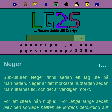
a
b
c
d
e
f
g
h
i
j
k
l
m
n
o
p
q
r
s
t
u
v
w
x
y
z
å
ä
ö
#
Neger
Typer
Subkulturen Neger finns sedan ett tag ute på
marknaden. Neger är det mörkaste hudfärgen sedan
mamuttarnas tid, och det är verkligen mörkt.
För att citera nån hippie: "
För länge länge sedan
blev den korkade hälften av jordens befolkning sur