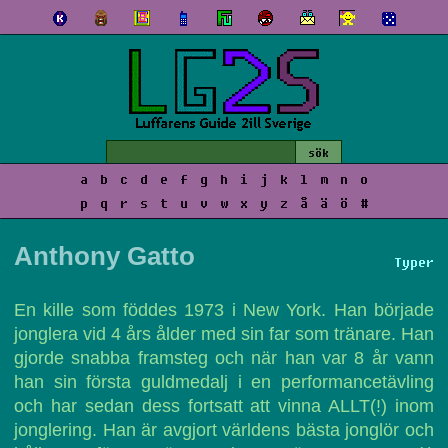
a
b
c
d
e
f
g
h
i
j
k
l
m
n
o
p
q
r
s
t
u
v
w
x
y
z
å
ä
ö
#
Anthony Gatto
Typer
En kille som föddes 1973 i New York. Han började
jonglera vid 4 års ålder med sin far som tränare. Han
gjorde snabba framsteg och när han var 8 år vann
han sin första guldmedalj i en performancetävling
och har sedan dess fortsatt att vinna ALLT(!) inom
jonglering. Han är avgjort världens bästa jonglör och