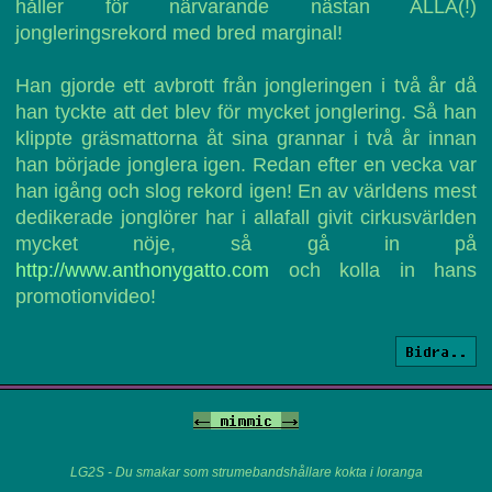
håller för närvarande nästan ALLA(!)
jongleringsrekord med bred marginal!
Han gjorde ett avbrott från jongleringen i två år då
han tyckte att det blev för mycket jonglering. Så han
klippte gräsmattorna åt sina grannar i två år innan
han började jonglera igen. Redan efter en vecka var
han igång och slog rekord igen! En av världens mest
dedikerade jonglörer har i allafall givit cirkusvärlden
mycket nöje, så gå in på
http://www.anthonygatto.com
och kolla in hans
promotionvideo!
Bidra..
<-
mimmic
->
LG2S - Du smakar som strumebandshållare kokta i loranga