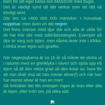
barn för sitt eget bästa och MASSOR med flugor.
Det är väldigt synd då det verkar som ett rätt så
trevligt land.
Där bor ca +800 000 000 mäniskor. I huvudsak
nopplisar
, men även en del
negrer
.
Det finns massor med djur där och alla är vilda för
de har inte råd med ståltrådsstängsel. Exempel på
djur är varg och björn, men sånna lever inte i Afrika.
I Afrika lever lejon och giraffer.
När negerpojkarna är ca 15 år så måste de sticka ut
i naturen med en grenklyka i näven och spöa upp ett
lejon så till den milda grad att den kolar av, bara för
att han skall visa att han menar allvar(
!
) och när han
har menat allvar är han en man!
Så fortsätter det tills antingen ingen är man eller alla
är lejon, eller tvärt om, på olika sätt.