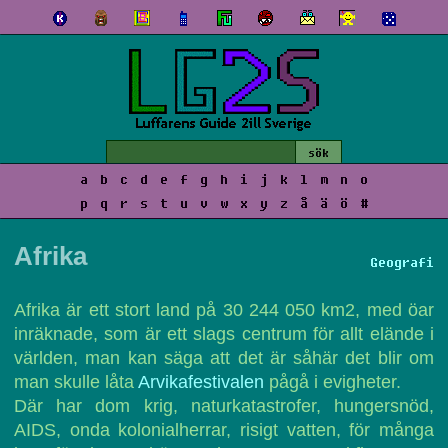
a
b
c
d
e
f
g
h
i
j
k
l
m
n
o
p
q
r
s
t
u
v
w
x
y
z
å
ä
ö
#
Afrika
Geografi
Afrika är ett stort land på 30 244 050 km2, med öar
inräknade, som är ett slags centrum för allt elände i
världen, man kan säga att det är såhär det blir om
man skulle låta
Arvikafestivalen
pågå i evigheter.
Där har dom krig, naturkatastrofer, hungersnöd,
AIDS, onda kolonialherrar, risigt vatten, för många