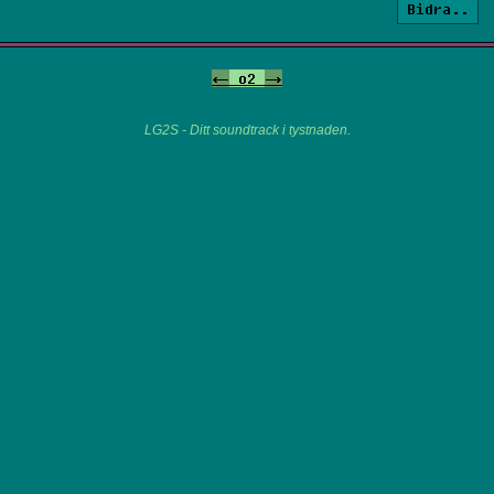
Bidra..
<-
o2
->
LG2S - Ditt soundtrack i tystnaden.