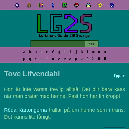
a
b
c
d
e
f
g
h
i
j
k
l
m
n
o
p
q
r
s
t
u
v
w
x
y
z
å
ä
ö
#
Tove Lifvendahl
Typer
Hon är inte värsta trevlig alltså! Det blir bara kass
när man pratar med henne! Fast hon har fin kropp!
Röda Kartongerna
trallar på om henne som i trans.
Det känns lite fånigt.