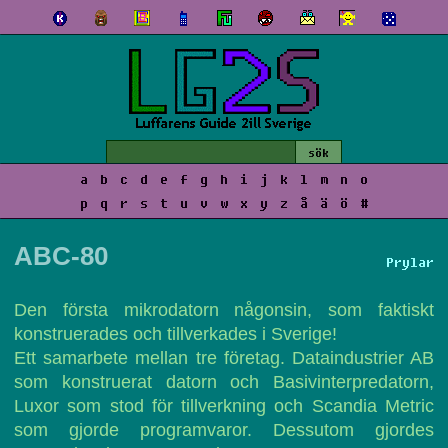
a
b
c
d
e
f
g
h
i
j
k
l
m
n
o
p
q
r
s
t
u
v
w
x
y
z
å
ä
ö
#
ABC-80
Prylar
Den första mikrodatorn någonsin, som faktiskt
konstruerades och tillverkades i Sverige!
Ett samarbete mellan tre företag. Dataindustrier AB
som konstruerat datorn och Basivinterpredatorn,
Luxor som stod för tillverkning och Scandia Metric
som gjorde programvaror. Dessutom gjordes