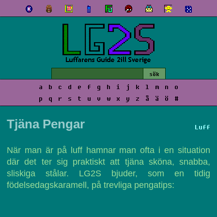
a
b
c
d
e
f
g
h
i
j
k
l
m
n
o
p
q
r
s
t
u
v
w
x
y
z
å
ä
ö
#
Tjäna Pengar
Luff
När man är på luff hamnar man ofta i en situation
där det ter sig praktiskt att tjäna sköna, snabba,
sliskiga stålar. LG2S bjuder, som en tidig
födelsedagskaramell, på trevliga pengatips: