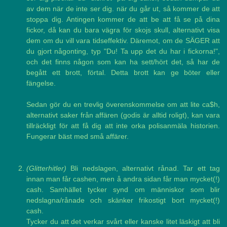
av dem när de inte ser dig. när du går ut, så kommer de att
stoppa dig. Antingen kommer de att be att få se på dina
fickor, då kan du bara vägra för skojs skull, alternativt visa
dem om du vill vara tidseffektiv. Däremot, om de SÄGER att
du gjort någonting, typ "Du! Ta upp det du har i fickorna!",
och det finns någon som kan ha sett/hört det, så har de
begått ett brott, förtal. Detta brott kan ge böter eller
fängelse.
Sedan gör du en trevlig överenskommelse om att lite ca$h,
alternativt saker från affären (godis är alltid roligt), kan vara
tillräckligt för att få dig att inte orka polisanmäla historien.
Fungerar bäst med små affärer.
(Glitterhitler)
Bli nedslagen, alternativt rånad. Tar ett tag
innan man får cashen, men å andra sidan får man mycket(!)
cash. Samhället tycker synd om människor som blir
nedslagna/rånade och skänker frikostigt bort mycket(!)
cash.
Tycker du att det verkar svårt eller kanske litet läskigt att bli