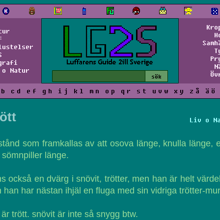
Kro
tur
H
f
Samh
lustelser
T
S
Pr
grafi
N
 o Natur
Öv
b
c
d
e
f
g
h
i
j
k
l
m
n
o
p
q
r
s
t
u
v
w
x
y
z
å
ä
ö
ött
Liv o N
lstånd som framkallas av att osova länge, knulla länge, e
 sömnpiller länge.
ns också en dvärg i snövit, trötter, men han är helt värde
 han har nästan ihjäl en fluga med sin vidriga trötter-mu
 är trött. snövit är inte så snygg btw.