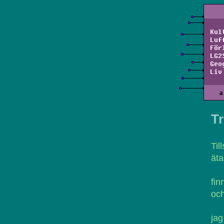
Kul
Luf
För
LG2
Geo
Liv
a
Tr
Til
äta
fin
och
jag