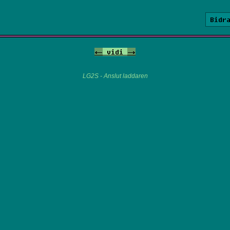
Bidr
<-
vidi
->
LG2S - Anslut laddaren