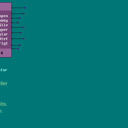
ppen
obby
älle
yper
ylar
ätet
rigt
#
atur
ller
lös.
n.