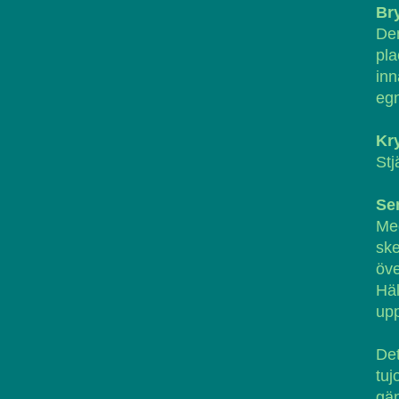
Br
De
pla
inn
egn
Kr
Stj
Se
Med
ske
öve
Häl
upp
Det
tuj
gän