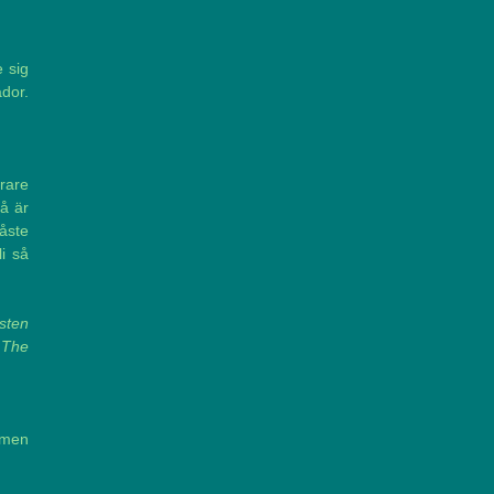
e sig
ador.
arare
så är
åste
li så
esten
 The
 men