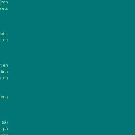
(van
lets
inth.
t ett
st en
fina
a än
etta
r så)
m på
ricka