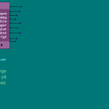
ppen
obby
älle
yper
ylar
ätet
rigt
#
lser
rige
 på
gad,