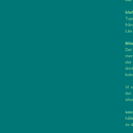
bla
Tujo
från
Läs 
Mil
Det 
mer 
det
dric
koko
Vi v
fan
sho
soc
hål
av d