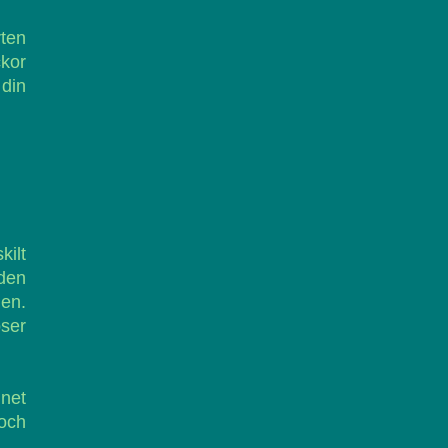
ten
ckor
 din
kilt
eden
den.
öser
mnet
 och