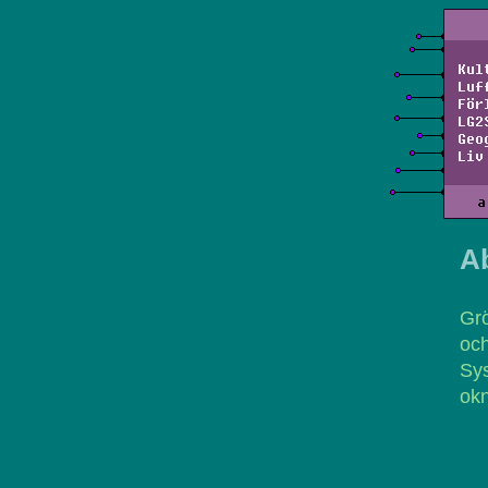
Kul
Luf
För
LG2
Geo
Liv
a
A
Grö
oc
Sys
okn