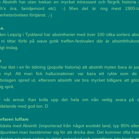
 Absinth har utan tvekan en mycket intressant och färgrik historia 
h's öra, familjemord etc). :-) Men det är nog mest 1900-ta
erhetsrörelses förtjänst. ;-)
a.
en Leipzig i Tyskland har absintherier med över 100 olika sorters abs
l ni tittar förbi på wave gotik treffen-festivalen där är absinthfrukos
igt inslag.
w
har läst i en fin tidining (populär historia) att absinth myten bara är ju
sk myt. Att man fick hallucinationer var bara ett rykte som de 
itbolagen spred ut, eftersom absinth var bra mycket billigare att gör
ig sprit.
er nåt annat. Kan kolla upp det hela om nån vettig svara på d
delande med god ton :D
erfaren luffare
bästa med Absinth (importerad från något exotiskt land, typ 85% elle
tidpunkten man bestämmer sig för att dricka den. Det kommer ofta fra
rfesten när man redan är riktigt aspackad och egentligen inte borde d