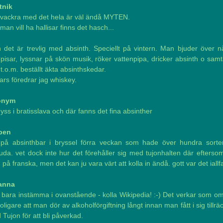
tnik
 vackra med det hela är väl ändå MYTEN.
l man vill ha hallisar finns det hasch...
 det är trevlig med absinth. Speciellt på vintern. Man bjuder över n
isar, lyssnar på skön musik, röker vattenpipa, dricker absinth o samt
t.o.m. beställt äkta absinthskedar.
rs föredrar jag whiskey.
onym
yss i bratisslava och där fanns det fina absinther
ben
 på absinthbar i bryssel förra veckan som hade över hundra sorter
uda. vet dock inte hur det förehåller sig med tujonhalten där eftersom
 på franska, men det kan ju vara värt att kolla in ändå. gott var det iallfa
anna
 bara instämma i ovanstående - kolla Wikipedia! :-) Det verkar som om
roligare att man dör av alkoholförgiftning långt innan man fått i sig tillräc
Tujon för att bli påverkad.