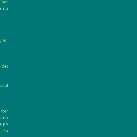
t har
er nu
 för
s det
sial
förr
arna
r på
 lika