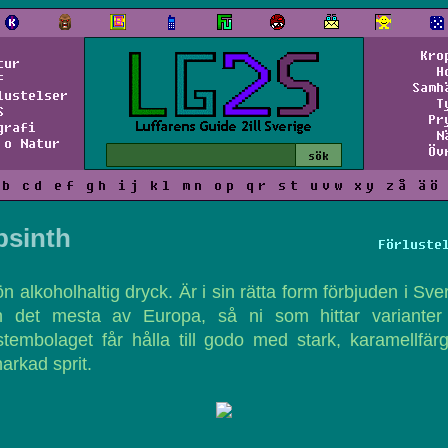
Kro
tur
H
f
Samh
lustelser
T
S
Pr
grafi
N
 o Natur
Öv
b
c
d
e
f
g
h
i
j
k
l
m
n
o
p
q
r
s
t
u
v
w
x
y
z
å
ä
ö
bsinth
Förluste
n alkoholhaltig dryck. Är i sin rätta form förbjuden i Sve
h det mesta av Europa, så ni som hittar varianter
tembolaget får hålla till godo med stark, karamellfär
arkad sprit.