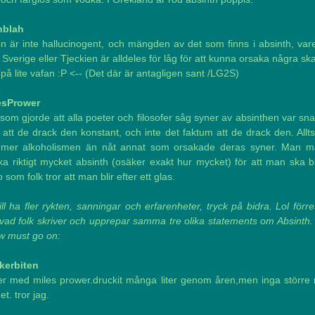
hblah
n är inte hallucinogent, och mängden av det som finns i absinth, var
 Sverige eller Tjeckien är alldeles för låg för att kunna orsaka några sk
på lite vafan :P <-- (Det där är antagligen sant /LG2S)
esPrower
som gjorde att alla poeter och filosofer såg syner av absinthen var sn
att de drack den konstant, och inte det faktum att de drack den. Allt
 mer alkoholismen än nåt annat som orsakade deras syner. Man m
ka riktigt mycket absinth (osäker exakt hur mycket) för att man ska b
 som folk tror att man blir efter ett glas.
ill ha fler rykten, sanningar och erfarenheter, tryck på bidra. Lol förr
 vad folk skriver och upprepar samma tre olika statements om Absinth.
w must go on:
kerbiten
ler med miles prower.druckit många liter genom åren,men inga större
et. tror jag.