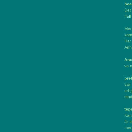
bea
Det
Ifal
Men
komp
Har 
Anna
An
va n
pre
var
erbj
stod
tep
Kan
är t
med 