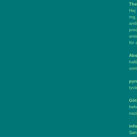
The
Hej 
mg, 
andr
pre
anis
för 
Abs
hall
som 
pyr
tyvä
Göt
heh
nazi
inf
Sann