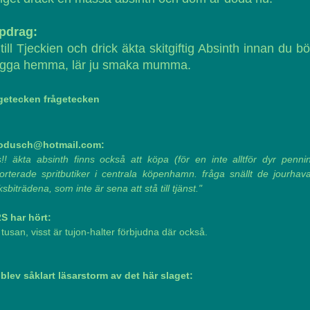
pdrag:
till Tjeckien och drick äkta skitgiftig Absinth innan du bö
ygga hemma, lär ju smaka mumma.
getecken frågetecken
odusch@hotmail.com:
s!! äkta absinth finns också att köpa (för en inte alltför dyr pennin
sorterade spritbutiker i centrala köpenhamn. fråga snällt de jourhav
ksbiträdena, som inte är sena att stå till tjänst."
S har hört:
tusan, visst är tujon-halter förbjudna där också.
 blev såklart läsarstorm av det här slaget: