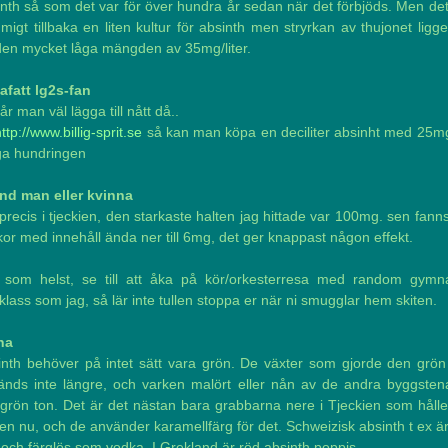
nth så som det var för över hundra år sedan när det förbjöds. Men de
igt tillbaka en liten kultur för absinth men stryrkan av thujonet ligg
den mycket låga mängden av 35mg/liter.
afatt lg2s-fan
år man väl lägga till nått då..
ttp://www.billig-sprit.se
så kan man köpa en deciliter absinht med 25mg
ga hundringen
nd man eller kvinna
precis i tjeckien, den starkaste halten jag hittade var 100mg. sen fann
kor med innehåll ända ner till 6mg, det ger knappast någon effekt.
 som helst, se till att åka på kör/orkesterresa med random gymna
klass som jag, så lär inte tullen stoppa er när ni smugglar hem skiten.
na
inth behöver på intet sätt vara grön. De växter som gjorde den grön 
änds inte längre, och varken malört eller nån av de andra byggsten
 grön ton. Det är det nästan bara grabbarna nere i Tjeckien som hålle
en nu, och de använder karamellfärg för det. Schweizisk absinth t ex är
 och färglös som vodka. I Grekland är röd absinth poppis.