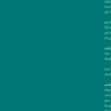
absi
komm
på 
en t
Då f
på
h
dry
okä
Var 
flas
Hur
skol
pr0
Abs
anv
ger
färg
klar