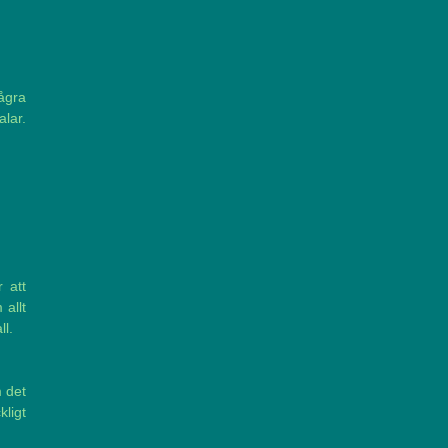
ågra
alar.
 att
 allt
ll.
 det
kligt