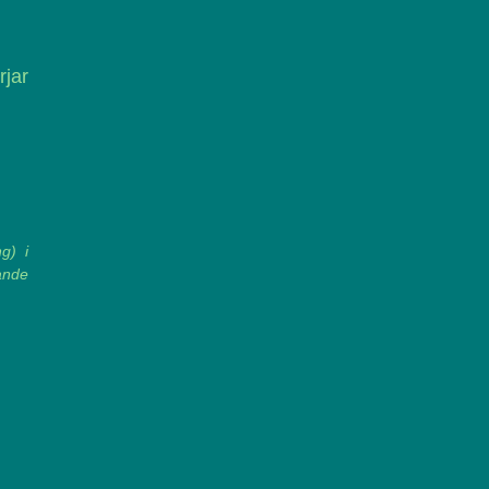
rjar
g) i
ande