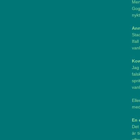
Men
Gog
nykt
Ann
Stad
Ifal
vanl
Ko
Jag 
fal
spr
vanl
Ell
med
En 
Det 
är 
efte