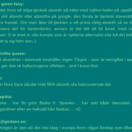
 green fairy:
det finns att köpa tjeckisk absinth på nätet med tujhon-halter på upptil
sök absinth eller absinthe på google, den första är tjeckisk stavesät
a franskt. Om man åker till tjeckien o vill prova riktig absinth så se til
cisera det för bartendaren, annars är det lätt att bli lurad, med va
set. O ta med er nån kompis som är nykterist alternativt inte full det b
att ta sig hem sen;-)
inthe queen:
å absinthen i danmark innehåller ingen Thujon - som är nervgiftet i sp
ger den sk hallucinogena effekten....and I know that.
o:
rr finns bara såndär mild 85% absinth uta halocunernde där
epöte:
ehe... har fin grön flaska fr. Spanien.... har sett både ökensälar
gardiner efter en helkväll från flaskan.... =D
o@godass.se:
ingen är den att det inte idag i europa finns något företag som tillv