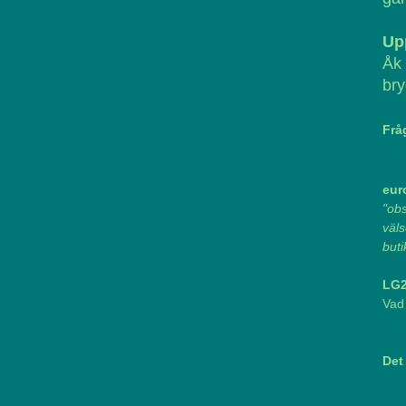
Up
Åk 
br
Frå
eur
"ob
väl
buti
LG2
Vad 
Det