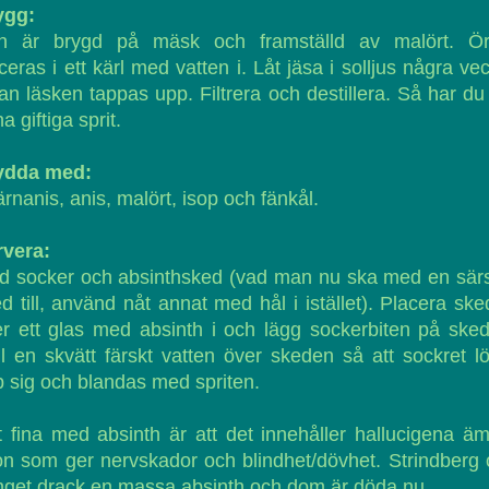
ygg:
n är brygd på mäsk och framställd av malört. Ör
ceras i ett kärl med vatten i. Låt jäsa i solljus några ve
an läsken tappas upp. Filtrera och destillera. Så har du
a giftiga sprit.
ydda med:
ärnanis, anis, malört, isop och fänkål.
rvera:
 socker och absinthsked (vad man nu ska med en särs
d till, använd nåt annat med hål i istället). Placera sk
r ett glas med absinth i och lägg sockerbiten på ske
l en skvätt färskt vatten över skeden så att sockret l
 sig och blandas med spriten.
 fina med absinth är att det innehåller hallucigena ä
on som ger nervskador och blindhet/dövhet. Strindberg
get drack en massa absinth och dom är döda nu.