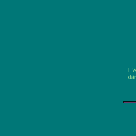
I v
där