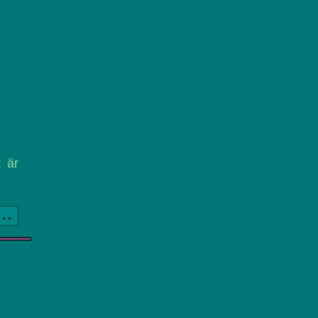
t är
a..