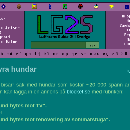
Kro
tur
H
f
Samh
lustelser
T
S
Pr
grafi
N
 o Natur
Öv
b
c
d
e
f
g
h
i
j
k
l
m
n
o
p
q
r
s
t
u
v
w
x
y
z
å
ä
ö
yra hundar
T
 bisarr sak med hundar som kostar ~20 000 spänn är 
n kan lägga in en annons på
blocket.se
med rubriken:
und bytes mot TV".
er
und bytes mot renovering av sommarstuga".