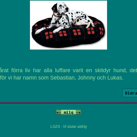
årat förra liv har alla luffare varit en skitdyr hund, de
för vi har namn som Sebastian, Johnny och Lukas.
Bidr
<-
milq
->
LG2S - Vi slutar aldrig