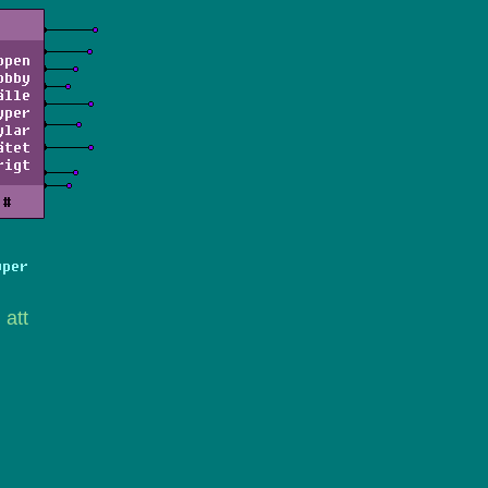
ppen
obby
älle
yper
ylar
ätet
rigt
#
yper
att