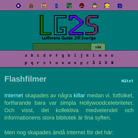
a
b
c
d
e
f
g
h
i
j
k
l
m
n
o
p
q
r
s
t
u
v
w
x
y
z
å
ä
ö
#
Flashfilmer
Nätet
Internet
skapades av några
killar
medan vi, fotfolket,
fortfarande bara var simpla Hollywoodcelebriteter.
Och visst, det kollektiva medvetendet och
informationens stora bibliotek är fina syften.
Men nog skapades ändå Internet för det här: