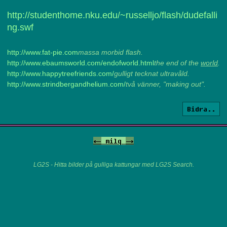
http://studenthome.nku.edu/~russelljo/flash/dudefalli
ng.swf
http://www.fat-pie.com
massa morbid flash.
http://www.ebaumsworld.com/endofworld.html
the end of the
world
.
http://www.happytreefriends.com/
gulligt tecknat ultravåld.
http://www.strindbergandhelium.com/
två vänner, "making out".
Bidra..
<-
milq
->
LG2S - Hitta bilder på gulliga kattungar med LG2S Search.