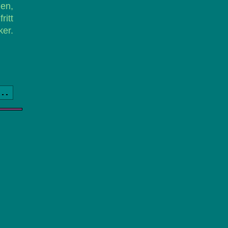
den,
ritt
er.
a..