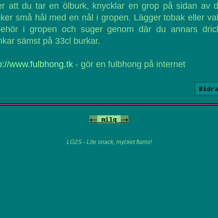
er att du tar en ölburk, knycklar en grop på sidan av 
cker små hål med en nål i gropen. Lägger tobak eller valf
llbehör i gropen och suger genom där du annars drick
kar sämst på 33cl burkar.
p://www.fulbhong.tk
- gör en fulbhong på internet
Bidr
<-
milq
->
LG2S - Lite snack, mycket flams!