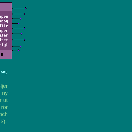
ppen
obby
älle
yper
ylar
ätet
rigt
#
obby
ljer
t ny
r ut
 rör
 och
 3).