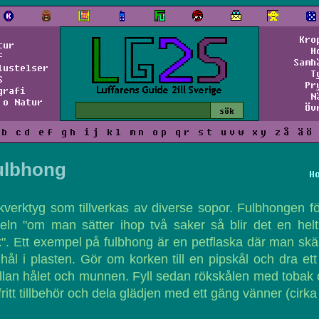
Kro
tur
H
f
Samh
lustelser
T
S
Pr
grafi
N
 o Natur
Öv
b
c
d
e
f
g
h
i
j
k
l
m
n
o
p
q
r
s
t
u
v
w
x
y
z
å
ä
ö
ulbhong
H
verktyg som tillverkas av diverse sopor. Fulbhongen fö
eln "om man sätter ihop två saker så blir det en hel
". Ett exempel på fulbhong är en petflaska där man skä
 hål i plasten. Gör om korken till en pipskål och dra ett
lan hålet och munnen. Fyll sedan rökskålen med tobak
fritt tillbehör och dela glädjen med ett gäng vänner (cirka