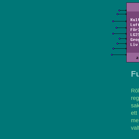
Kul
Luf
För
LG2
Geo
Liv
a
F
Rök
reg
sak
ett
mel
val