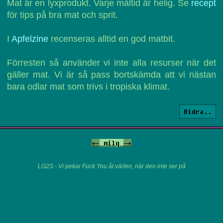
Mat är en lyxprodukt. Varje måltid är helig. Se
recept
för tips på bra mat och sprit.
I
Apfelzine
recenseras alltid en god matbit.
Förresten så använder vi inte alla resurser när det
gäller mat. Vi är så pass bortskämda att vi nästan
bara odlar mat som trivs i tropiska klimat.
Bidra..
<-
milq
->
LG2S - Vi pekar Fuck You åt värlen, när den inte ser på