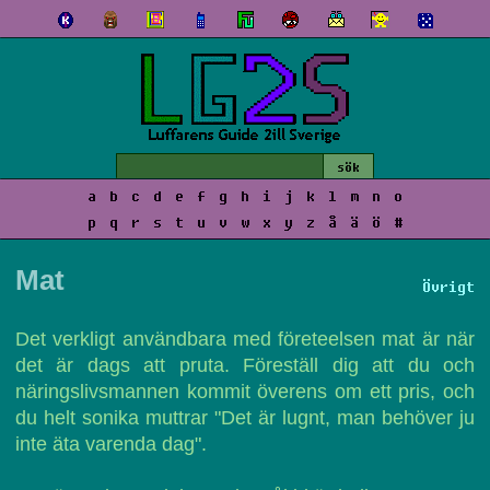
a
b
c
d
e
f
g
h
i
j
k
l
m
n
o
p
q
r
s
t
u
v
w
x
y
z
å
ä
ö
#
Mat
Övrigt
Det verkligt användbara med företeelsen mat är när
det är dags att pruta. Föreställ dig att du och
näringslivsmannen kommit överens om ett pris, och
du helt sonika muttrar "Det är lugnt, man behöver ju
inte äta varenda dag".