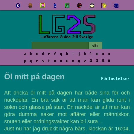
a
b
c
d
e
f
g
h
i
j
k
l
m
n
o
p
q
r
s
t
u
v
w
x
y
z
å
ä
ö
#
Öl mitt på dagen
Förlustelser
Att dricka öl mitt på dagen har både sina för och
nackdelar. En bra sak är att man kan glida runt i
solen och glassa på stan. En nackdel är att man kan
göra dumma saker mot affärer eller människor,
snuten eller ordningsvakter kan bli sura...
Just nu har jag druckit några bärs, klockan är 16:04,