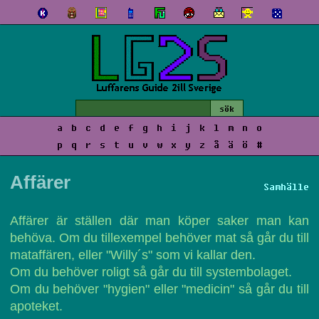
a
b
c
d
e
f
g
h
i
j
k
l
m
n
o
p
q
r
s
t
u
v
w
x
y
z
å
ä
ö
#
Affärer
Samhälle
Affärer är ställen där man köper saker man kan
behöva. Om du tillexempel behöver mat så går du till
mataffären, eller "Willy´s" som vi kallar den.
Om du behöver roligt så går du till systembolaget.
Om du behöver "hygien" eller "medicin" så går du till
apoteket.