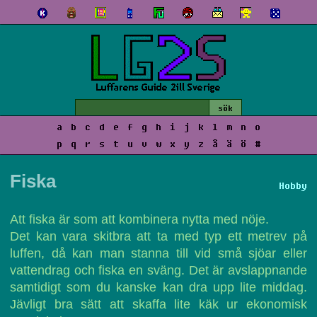
a
b
c
d
e
f
g
h
i
j
k
l
m
n
o
p
q
r
s
t
u
v
w
x
y
z
å
ä
ö
#
Fiska
Hobby
Att fiska är som att kombinera nytta med nöje.
Det kan vara skitbra att ta med typ ett metrev på
luffen, då kan man stanna till vid små sjöar eller
vattendrag och fiska en sväng. Det är avslappnande
samtidigt som du kanske kan dra upp lite middag.
Jävligt bra sätt att skaffa lite käk ur ekonomisk