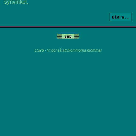
synvinkel.
Bidra..
<-
seb
->
LG2S - Vi gör så att blommorna blommar