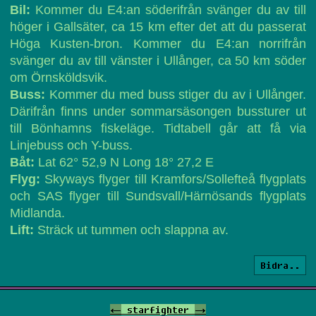
Bil:
Kommer du E4:an söderifrån svänger du av till
höger i Gallsäter, ca 15 km efter det att du passerat
Höga Kusten-bron. Kommer du E4:an norrifrån
svänger du av till vänster i Ullånger, ca 50 km söder
om Örnsköldsvik.
Buss:
Kommer du med buss stiger du av i Ullånger.
Därifrån finns under sommarsäsongen bussturer ut
till Bönhamns fiskeläge. Tidtabell går att få via
Linjebuss och Y-buss.
Båt:
Lat 62° 52,9 N Long 18° 27,2 E
Flyg:
Skyways flyger till Kramfors/Sollefteå flygplats
och SAS flyger till Sundsvall/Härnösands flygplats
Midlanda.
Lift:
Sträck ut tummen och slappna av.
Bidra..
<-
starfighter
->