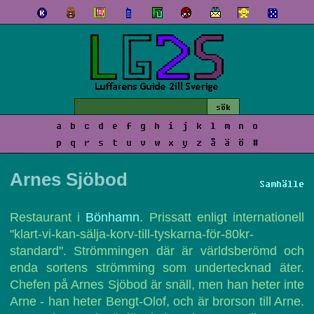
a
b
c
d
e
f
g
h
i
j
k
l
m
n
o
p
q
r
s
t
u
v
w
x
y
z
å
ä
ö
#
Arnes Sjöbod
Samhälle
Restaurant i
Bönhamn
. Prissatt enligt internationell
"klart-vi-kan-sälja-korv-till-tyskarna-för-80kr-
standard". Strömmingen där är världsberömd och
enda sortens strömming som undertecknad äter.
Chefen på Arnes Sjöbod är snäll, men han heter inte
Arne - han heter Bengt-Olof, och är brorson till Arne.