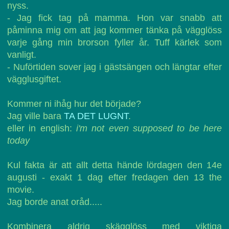
nyss.
- Jag fick tag på mamma. Hon var snabb att
påminna mig om att jag kommer tänka på vägglöss
varje gång min brorson fyller år. Tuff kärlek som
vanligt.
- Nuförtiden sover jag i gästsängen och längtar efter
vägglusgiftet.
Kommer ni ihåg hur det började?
Jag ville bara
TA DET LUGNT
.
eller in english:
i'm not even supposed to be here
today
Kul fakta är att allt detta hände lördagen den 14e
augusti - exakt 1 dag efter fredagen den 13 the
movie.
Jag borde anat oråd.....
Kombinera aldrig skägglöss med viktiga