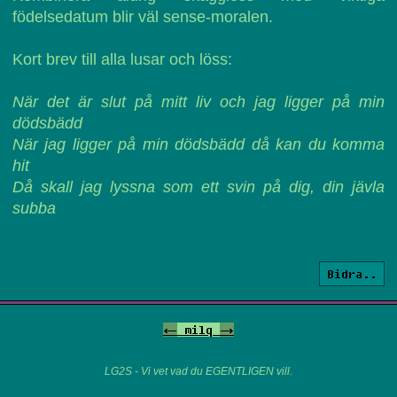
födelsedatum blir väl sense-moralen.
Kort brev till alla lusar och löss:
När det är slut på mitt liv och jag ligger på min
dödsbädd
När jag ligger på min dödsbädd då kan du komma
hit
Då skall jag lyssna som ett svin på dig, din jävla
subba
Bidra..
<-
milq
->
LG2S - Vi vet vad du EGENTLIGEN vill.