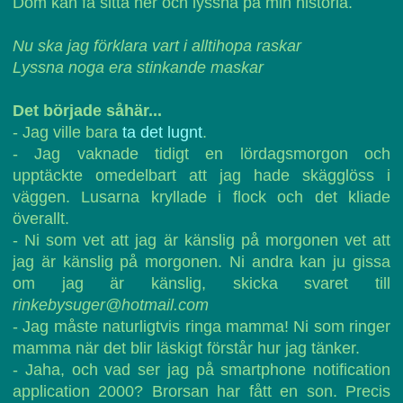
Dom kan få sitta ner och lyssna på min historia.
Nu ska jag förklara vart i alltihopa raskar
Lyssna noga era stinkande maskar
Det började såhär...
- Jag ville bara
ta det lugnt
.
- Jag vaknade tidigt en lördagsmorgon och
upptäckte omedelbart att jag hade skägglöss i
väggen. Lusarna kryllade i flock och det kliade
överallt.
- Ni som vet att jag är känslig på morgonen vet att
jag är känslig på morgonen. Ni andra kan ju gissa
om jag är känslig, skicka svaret till
rinkebysuger@hotmail.com
- Jag måste naturligtvis ringa mamma! Ni som ringer
mamma när det blir läskigt förstår hur jag tänker.
- Jaha, och vad ser jag på smartphone notification
application 2000? Brorsan har fått en son. Precis