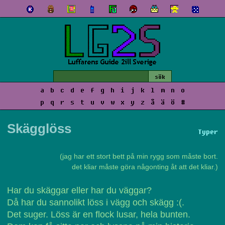
a
b
c
d
e
f
g
h
i
j
k
l
m
n
o
p
q
r
s
t
u
v
w
x
y
z
å
ä
ö
#
Skägglöss
Typer
(jag har ett stort bett på min rygg som måste bort.
det kliar måste göra någonting åt att det kliar.)
Har du skäggar eller har du väggar?
Då har du sannolikt löss i vägg och skägg :(.
Det suger. Löss är en flock lusar, hela bunten.