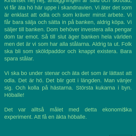
Kinariset nej nej, anläggningen är såld och skrotad,
vi får äta hö här uppe i skandnavien. Vi äter det som
är enklast att odla och som kräver minst arbete. Vi
får bara sälja och sätta in på banken, aldrig köpa. Vi
säljer till banken. Dom behöver investera alla pengar
dom tar emot. Så till slut äger banken hela världen
men det är vi som har alla stålarna. Aldrig ta ut. Folk
ska bli som sköldpaddor och knappt existera. Bara
spara stålar.
Vi ska bo under stenar och äta det som är lättast att
odla. Det är hö. Det blir gott i längden. Man vänjer
sig. Och kolla på hästarna. Största kukarna i byn.
Höballe!
Det var alltså målet med detta ekonomi$ka
experiment. Att få en äkta höballe.