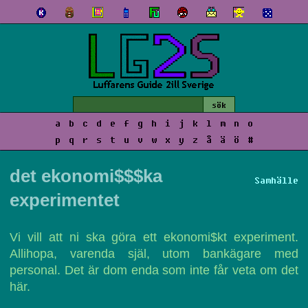
a
b
c
d
e
f
g
h
i
j
k
l
m
n
o
p
q
r
s
t
u
v
w
x
y
z
å
ä
ö
#
det ekonomi$$$ka
Samhälle
experimentet
Vi vill att ni ska göra ett ekonomi$kt experiment.
Allihopa, varenda själ, utom bankägare med
personal. Det är dom enda som inte får veta om det
här.