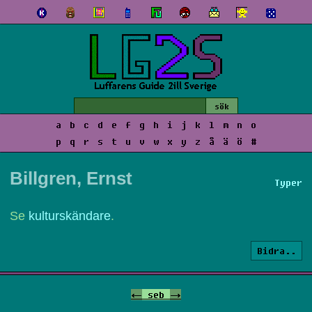
a
b
c
d
e
f
g
h
i
j
k
l
m
n
o
p
q
r
s
t
u
v
w
x
y
z
å
ä
ö
#
Billgren, Ernst
Typer
Se
kulturskändare
.
Bidra..
<-
seb
->