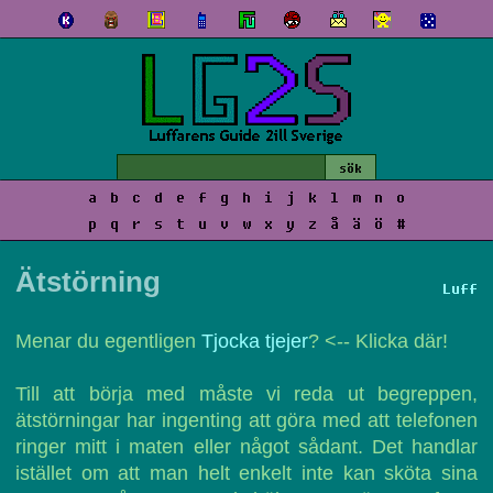
a
b
c
d
e
f
g
h
i
j
k
l
m
n
o
p
q
r
s
t
u
v
w
x
y
z
å
ä
ö
#
Ätstörning
Luff
Menar du egentligen
Tjocka tjejer
? <-- Klicka där!
Till att börja med måste vi reda ut begreppen,
ätstörningar har ingenting att göra med att telefonen
ringer mitt i maten eller något sådant. Det handlar
istället om att man helt enkelt inte kan sköta sina