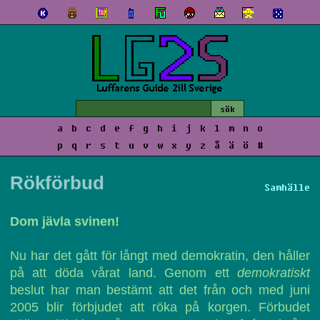
a
b
c
d
e
f
g
h
i
j
k
l
m
n
o
p
q
r
s
t
u
v
w
x
y
z
å
ä
ö
#
Rökförbud
Samhälle
Dom jävla svinen!
Nu har det gått för långt med demokratin, den håller
på att döda vårat land. Genom ett
demokratiskt
beslut har man bestämt att det från och med juni
2005 blir förbjudet att röka på korgen. Förbudet