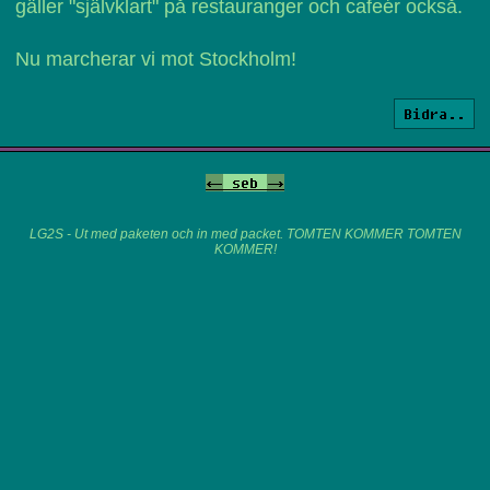
gäller "självklart" på restauranger och cafeér också.
Nu marcherar vi mot Stockholm!
Bidra..
<-
seb
->
LG2S - Ut med paketen och in med packet. TOMTEN KOMMER TOMTEN
KOMMER!