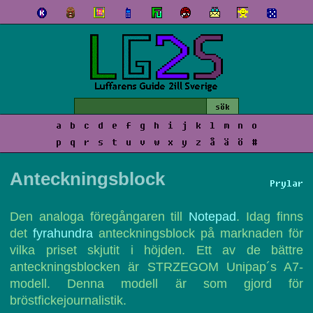
a
b
c
d
e
f
g
h
i
j
k
l
m
n
o
p
q
r
s
t
u
v
w
x
y
z
å
ä
ö
#
Anteckningsblock
Prylar
Den analoga föregångaren till
Notepad
. Idag finns
det
fyrahundra
anteckningsblock på marknaden för
vilka priset skjutit i höjden. Ett av de bättre
anteckningsblocken är STRZEGOM Unipap´s A7-
modell. Denna modell är som gjord för
bröstfickejournalistik.