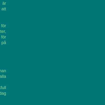
 är
 att
 för
ter,
 för
 på
 man
alla
full
 dag