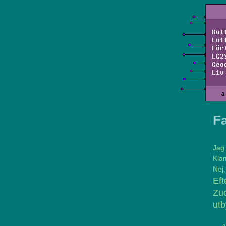
Kul
Luf
För
LG2
Geo
Liv
a
F
Jag 
Kla
Nej,
Ef
Zuc
utb