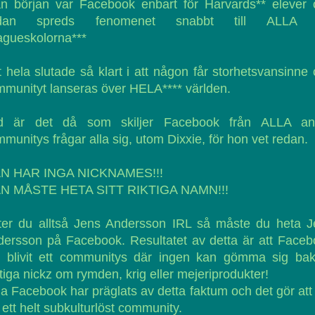
ån början var Facebook enbart för Harvards** elever 
dan spreds fenomenet snabbt till ALLA 
agueskolorna***
 hela slutade så klart i att någon får storhetsvansinne
munityt lanseras över HELA**** världen.
d är det då som skiljer Facebook från ALLA an
munitys frågar alla sig, utom Dixxie, för hon vet redan.
N HAR INGA NICKNAMES!!!
N MÅSTE HETA SITT RIKTIGA NAMN!!!
ter du alltså Jens Andersson IRL så måste du heta J
ersson på Facebook. Resultatet av detta är att Face
r blivit ett communitys där ingen kan gömma sig ba
tiga nickz om rymden, krig eller mejeriprodukter!
a Facebook har präglats av detta faktum och det gör att
r ett helt subkulturlöst community.