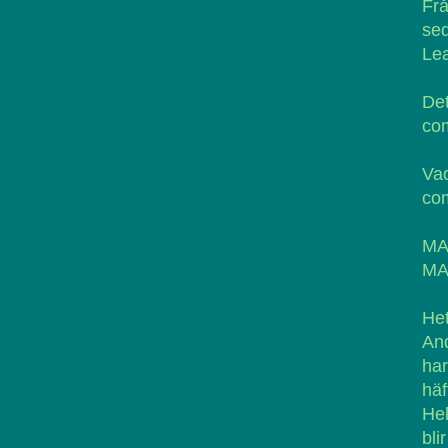
Fr
se
Le
Det
com
Va
com
MA
MA
He
And
ha
häf
Hel
bli