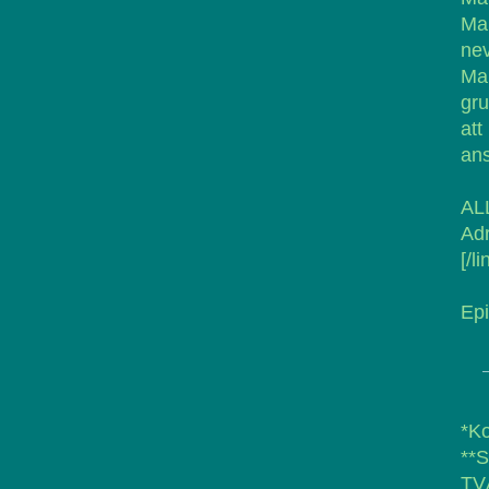
Ma
nev
Ma
gru
at
ans
AL
Adr
[/li
Epi
*Ko
**
TVÅ