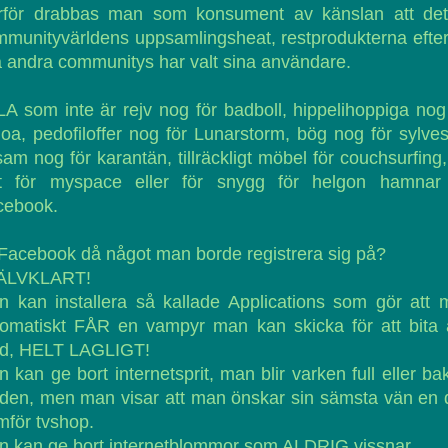
rför drabbas man som konsument av känslan att det
munityvärldens uppsamlingsheat, restprodukterna efter
a andra communitys har valt sina användare.
A som inte är rejv nog för badboll, hippelihoppiga nog
a, pedofiloffer nog för Lunarstorm, bög nog för sylves
am nog för karantän, tillräckligt möbel för couchsurfing,
st för myspace eller för snygg för helgon hamnar
cebook.
Facebook då något man borde registrera sig på?
ÄLVKLART!
 kan installera så kallade Applications som gör att
omatiskt FÅR en vampyr man kan skicka för att bita 
d, HELT LAGLIGT!
 kan ge bort internetsprit, man blir varken full eller bak
den, men man visar att man önskar sin sämsta vän en
mför tvshop.
 kan ge bort internetblommor som ALDRIG vissnar.