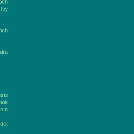
och
Ivy
 och
dra
ens
book
kom
 det