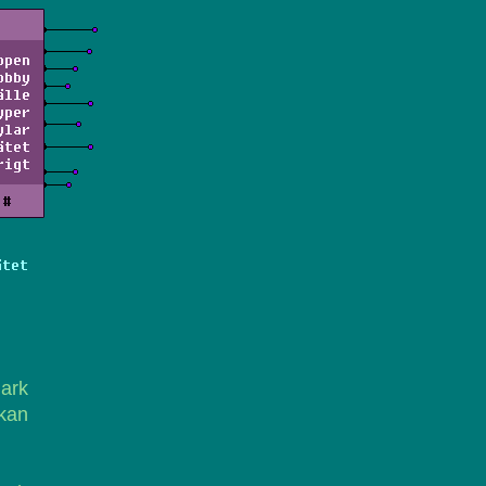
ppen
obby
älle
yper
ylar
ätet
rigt
#
ätet
ark
 kan