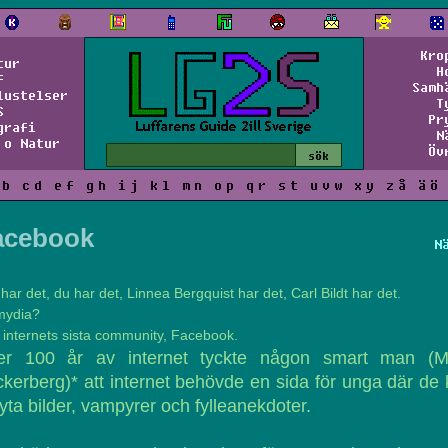
Kro
tur
H
f
Samh
lustelser
T
S
Pr
grafi
N
 o Natur
Öv
b
c
d
e
f
g
h
i
j
k
l
m
n
o
p
q
r
s
t
u
v
w
x
y
z
å
ä
ö
acebook
N
har det, du har det, Linnea Bergquist har det, Carl Bildt har det.
mydia?
 internets sista community, Facebook.
ter 100 år av internet tyckte någon smart man (M
kerberg)* att internet behövde en sida för unga där de
yta bilder, vampyrer och fylleanekdoter.