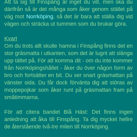
Att ta sig till Finspång är inget du vill, men ska du
därifrån så är det många som åker genom stället på
väg mot
Norrköping
, så det är bara att ställa dig vid
vägen och sträcka ut tummen som du brukar göra.
Kvart
Om du trots allt skulle hamna i Finspång finns det en
stor gräsmatta i utkanten, som det är lugnt att slänga
upp tältet på. För att komma dit - om du inte kommer
från Norrköpingshållet - åker du över någon form av
bro och fortsätter en bit. Du ser snart gräsmattan på
vänster sida. Du får dock förvänta dig att störas av
moppepojkar som åker runt på gräsmattan fram på
småtimmarna.
För att citera bandet Blå Häst: Det finns ingen
anledning att åka till Finspång. Ta dig mycket hellre
de återstående två-tre milen till Norrköping.