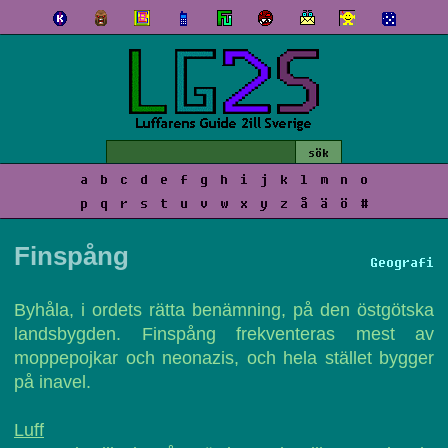
a
b
c
d
e
f
g
h
i
j
k
l
m
n
o
p
q
r
s
t
u
v
w
x
y
z
å
ä
ö
#
Finspång
Geografi
Byhåla, i ordets rätta benämning, på den östgötska
landsbygden. Finspång frekventeras mest av
moppepojkar och neonazis, och hela stället bygger
på inavel.
Luff