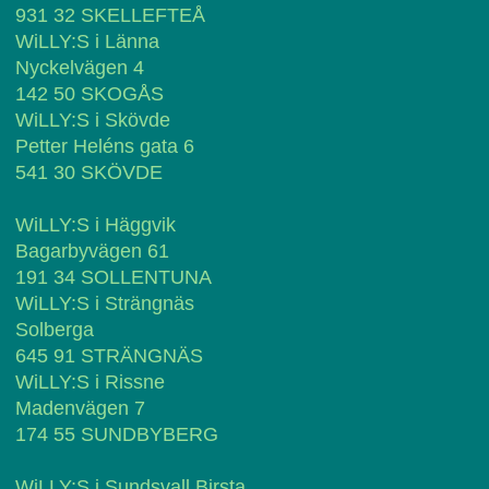
931 32 SKELLEFTEÅ
WiLLY:S i Länna
Nyckelvägen 4
142 50 SKOGÅS
WiLLY:S i Skövde
Petter Heléns gata 6
541 30 SKÖVDE
WiLLY:S i Häggvik
Bagarbyvägen 61
191 34 SOLLENTUNA
WiLLY:S i Strängnäs
Solberga
645 91 STRÄNGNÄS
WiLLY:S i Rissne
Madenvägen 7
174 55 SUNDBYBERG
WiLLY:S i Sundsvall Birsta