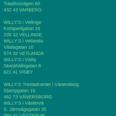
Träslövsvägen 60
432 43 VARBERG
WiLLY:S i Vellinge
Kompanigatan 16
235 32 VELLINGE
WiLLY:S i Vetlanda
Vitalagatan 10
574 32 VETLANDA
WiLLY:S i Visby
Skarphällsgatan 8
621 41 VISBY
WiLLY:S Trestadcenter i Vänersborg
Stampgatan 15
462 73 VÄNERSBORG
WiLLY:S i Västervik
S. Järnvägsgatan 35
593 32 VÄSTERVIK