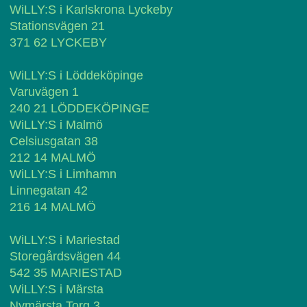
WiLLY:S i Karlskrona Lyckeby
Stationsvägen 21
371 62 LYCKEBY
WiLLY:S i Löddeköpinge
Varuvägen 1
240 21 LÖDDEKÖPINGE
WiLLY:S i Malmö
Celsiusgatan 38
212 14 MALMÖ
WiLLY:S i Limhamn
Linnegatan 42
216 14 MALMÖ
WiLLY:S i Mariestad
Storegårdsvägen 44
542 35 MARIESTAD
WiLLY:S i Märsta
Nymärsta Torg 3