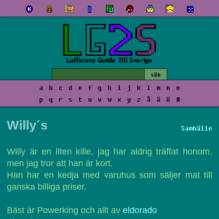
a
b
c
d
e
f
g
h
i
j
k
l
m
n
o
p
q
r
s
t
u
v
w
x
y
z
å
ä
ö
#
Willy´s
Samhälle
Willy är en liten kille, jag har aldrig träffat honom,
men jag tror att han är kort.
Han har en kedja med varuhus som säljer mat till
ganska billiga priser.
Bäst är Powerking och allt av
eldorado