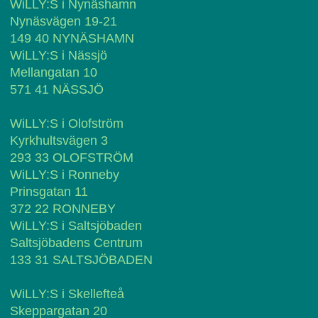
WiLLY:S i Nynäshamn
Nynäsvägen 19-21
149 40 NYNÄSHAMN
WiLLY:S i Nässjö
Mellangatan 10
571 41 NÄSSJÖ
WiLLY:S i Olofström
Kyrkhultsvägen 3
293 33 OLOFSTRÖM
WiLLY:S i Ronneby
Prinsgatan 11
372 22 RONNEBY
WiLLY:S i Saltsjöbaden
Saltsjöbadens Centrum
133 31 SALTSJÖBADEN
WiLLY:S i Skellefteå
Skeppargatan 20