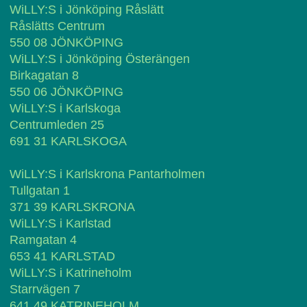
WiLLY:S i Jönköping Råslätt
Råslätts Centrum
550 08 JÖNKÖPING
WiLLY:S i Jönköping Österängen
Birkagatan 8
550 06 JÖNKÖPING
WiLLY:S i Karlskoga
Centrumleden 25
691 31 KARLSKOGA
WiLLY:S i Karlskrona Pantarholmen
Tullgatan 1
371 39 KARLSKRONA
WiLLY:S i Karlstad
Ramgatan 4
653 41 KARLSTAD
WiLLY:S i Katrineholm
Starrvägen 7
641 49 KATRINEHOLM