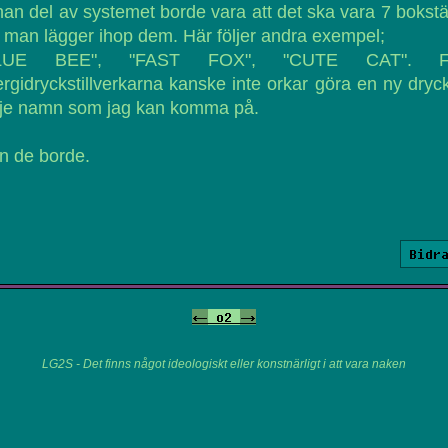
an del av systemet borde vara att det ska vara 7 bokst
man lägger ihop dem. Här följer andra exempel;
LUE BEE", "FAST FOX", "CUTE CAT". F
rgidryckstillverkarna kanske inte orkar göra en ny dryck 
rje namn som jag kan komma på.
n de borde.
Bidr
<-
o2
->
LG2S - Det finns något ideologiskt eller konstnärligt i att vara naken