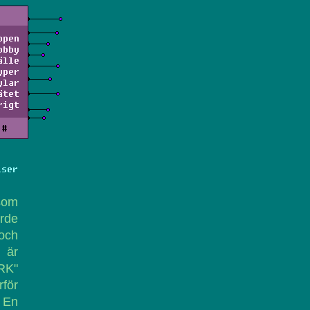
ppen
obby
älle
yper
ylar
ätet
rigt
#
lser
 som
orde
 och
 är
ARK"
rför
 En