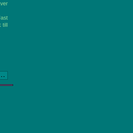
äver
ast
till
a..