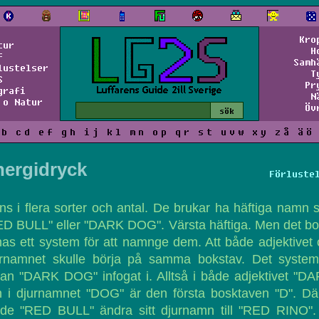
Kro
tur
H
f
Samh
lustelser
T
S
Pr
grafi
N
 o Natur
Öv
b
c
d
e
f
g
h
i
j
k
l
m
n
o
p
q
r
s
t
u
v
w
x
y
z
å
ä
ö
nergidryck
Förluste
ns i flera sorter och antal. De brukar ha häftiga namn
D BULL" eller "DARK DOG". Värsta häftiga. Men det b
nas ett system för att namnge dem. Att både adjektivet
urnamnet skulle börja på samma bokstav. Det system
an "DARK DOG" infogat i. Alltså i både adjektivet "D
 i djurnamnet "DOG" är den första bosktaven "D". Dä
rde "RED BULL" ändra sitt djurnamn till "RED RINO".