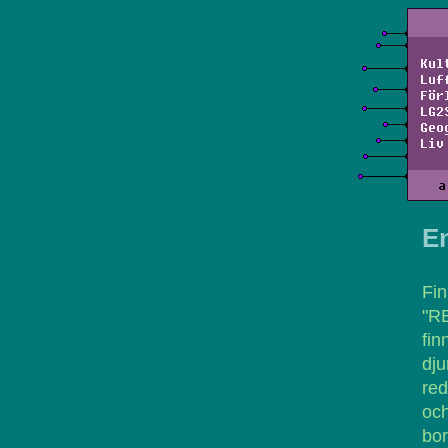
Kul
Luf
För
LG2
Geo
Liv
a
E
Fin
"RE
fin
dj
red
och
bo