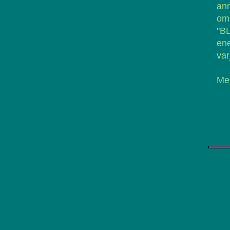
ann
om 
"B
ene
va
Me